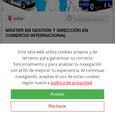
Online
La duración total d...
MÁSTER EN GESTIÓN Y DIRECCIÓN EN
COMERCIO INTERNACIONAL
Este sitio web utiliza cookies propias y de
Relacionado con esta temática
terceros para garantizar su correcto
Objetivos y perfil El objetivo fundamental de este Master
funcionamiento y para analizar tu navegación
desarrollado en colaboración con las instituciones líderes del Plan
de Promoción Exterior de la Región de Murcia Cámaras de
con el fin de mejorar tu experiencia. Al continuar
Comercio
e Instituto de Fomento, ...
navegando, aceptas el uso de estas cookies
según nuestra
política de privacidad
.
Ver programa
Aceptar
SOLICITAR INFORMACIÓN
Rechazar