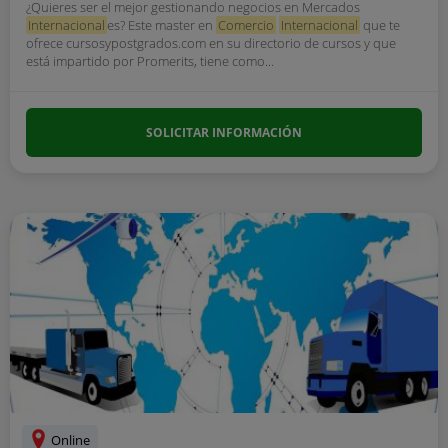
¿Quieres ser el mejor gestionando negocios en Mercados
Internacional
es? Este master en
Comercio
Internacional
que te
ofrece cursosypostgrados.com en su directorio de cursos y que
está impartido por Promerits, tiene como...
SOLICITAR INFORMACIÓN
Online