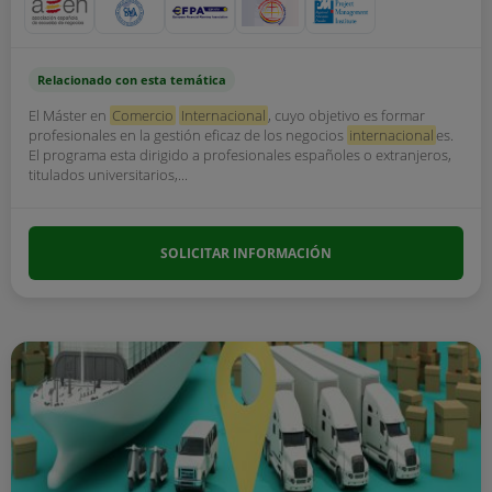
Relacionado con esta temática
El Máster en
Comercio
Internacional
, cuyo objetivo es formar
profesionales en la gestión eficaz de los negocios
internacional
es.
El programa esta dirigido a profesionales españoles o extranjeros,
titulados universitarios,...
SOLICITAR INFORMACIÓN