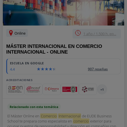
Online
1 año / 1.500 h. eq...
MÁSTER INTERNACIONAL EN COMERCIO
INTERNACIONAL - ONLINE
ESCUELA EN GOOGLE
4.4
907 reseñas
ACREDITACIONES
+1
Relacionado con esta temática
El Máster Online en
Comercio
Internacional
de EUDE Business
School te prepara como especialista en
comercio
exterior para
ocupar puestos de responsabilidad y dirección en compañías con