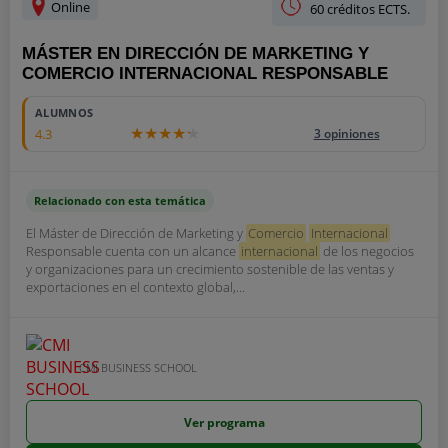
Online
60 créditos ECTS.
MÁSTER EN DIRECCIÓN DE MARKETING Y
COMERCIO INTERNACIONAL RESPONSABLE
ALUMNOS
4.3
3 opiniones
Relacionado con esta temática
El Máster de Dirección de Marketing y
Comercio
Internacional
Responsable cuenta con un alcance
internacional
de los negocios
y organizaciones para un crecimiento sostenible de las ventas y
exportaciones en el contexto global,...
CMI BUSINESS SCHOOL
Ver programa