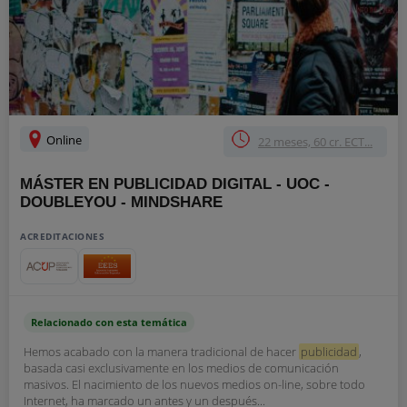
Online
22 meses, 60 cr. ECT...
MÁSTER EN PUBLICIDAD DIGITAL - UOC -
DOUBLEYOU - MINDSHARE
ACREDITACIONES
Relacionado con esta temática
Hemos acabado con la manera tradicional de hacer
publicidad
,
basada casi exclusivamente en los medios de comunicación
masivos. El nacimiento de los nuevos medios on-line, sobre todo
Internet, ha marcado un antes y un después...