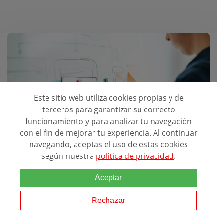
Mejores Escuelas para estudiar:
Este sitio web utiliza cookies propias y de
Publicidad
terceros para garantizar su correcto
funcionamiento y para analizar tu navegación
con el fin de mejorar tu experiencia. Al continuar
navegando, aceptas el uso de estas cookies
según nuestra
política de privacidad
.
Aceptar
Estudios y experiencia laboral de KEY ACCOUNT
Rechazar
MANAGER