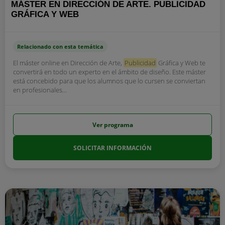
MÁSTER EN DIRECCIÓN DE ARTE. PUBLICIDAD
GRÁFICA Y WEB
Relacionado con esta temática
El máster online en Dirección de Arte,
Publicidad
Gráfica y Web te
convertirá en todo un experto en el ámbito de diseño. Este máster
está concebido para que los alumnos que lo cursen se conviertan
en profesionales...
Ver programa
SOLICITAR INFORMACIÓN