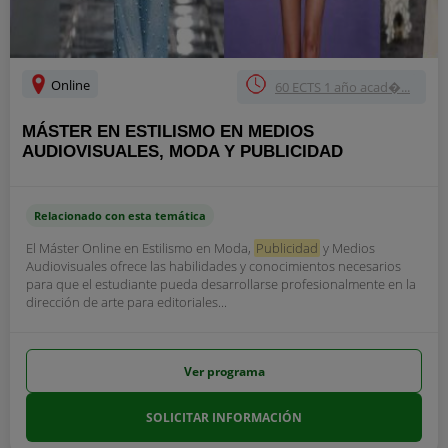
Online
60 ECTS 1 año acad�...
MÁSTER EN ESTILISMO EN MEDIOS
AUDIOVISUALES, MODA Y PUBLICIDAD
Relacionado con esta temática
El Máster Online en Estilismo en Moda,
Publicidad
y Medios
Audiovisuales ofrece las habilidades y conocimientos necesarios
para que el estudiante pueda desarrollarse profesionalmente en la
dirección de arte para editoriales...
Ver programa
SOLICITAR INFORMACIÓN