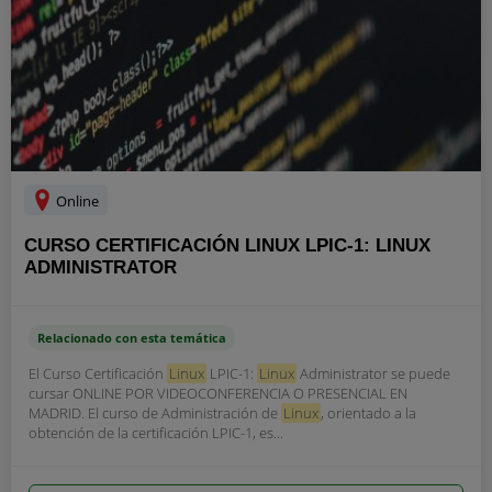
Online
CURSO CERTIFICACIÓN LINUX LPIC-1: LINUX
ADMINISTRATOR
Relacionado con esta temática
El Curso Certificación
Linux
LPIC-1:
Linux
Administrator se puede
cursar ONLINE POR VIDEOCONFERENCIA O PRESENCIAL EN
MADRID. El curso de Administración de
Linux
, orientado a la
obtención de la certificación LPIC-1, es...