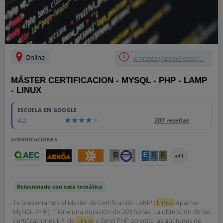
Online
4 meses (Aproximado)...
MÁSTER CERTIFICACION - MYSQL - PHP - LAMP
- LINUX
ESCUELA EN GOOGLE
4.2
207 reseñas
ACREDITACIONES
+11
Relacionado con esta temática
Te presentamos el Master de Certificación LAMP (
Linux
-Apache-
MySQL-PHP) . Tiene una duración de 200 horas. La obtención de las
Certificaciones LPI de
Linux
y Zend PHP acredita las aptitudes de