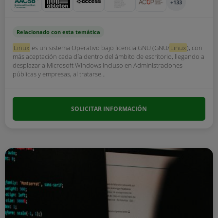
+133
Relacionado con esta temática
Linux
es un sistema Operativo bajo licencia GNU (GNU/
Linux
), con
más aceptación cada día dentro del ámbito de escritorio, llegando a
desplazar a Microsoft Windows incluso en Administraciones
públicas y empresas, al tratarse...
SOLICITAR INFORMACIÓN