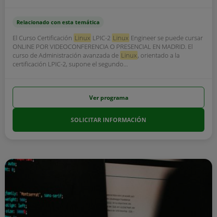
Relacionado con esta temática
El Curso Certificación
Linux
LPIC-2
Linux
Engineer se puede cursar
ONLINE POR VIDEOCONFERENCIA O PRESENCIAL EN MADRID. El
curso de Administración avanzada de
Linux
, orientado a la
certificación LPIC-2, supone el segundo...
Ver programa
SOLICITAR INFORMACIÓN