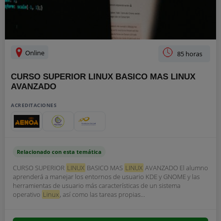
Online
85 horas
CURSO SUPERIOR LINUX BASICO MAS LINUX
AVANZADO
ACREDITACIONES
Relacionado con esta temática
CURSO SUPERIOR
LINUX
BASICO MAS
LINUX
AVANZADO El alumno
aprenderá a manejar los entornos de usuario KDE y GNOME y las
herramientas de usuario más características de un sistema
operativo
Linux
, así como las tareas propias...