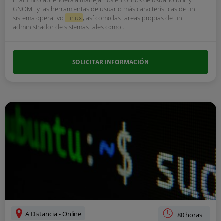
El alumno aprenderá a manejar los entornos de usuario KDE y
GNOME y las herramientas de usuario más características de un
sistema operativo
Linux
, así como las tareas propias de un
administrador de sistemas tales como...
SOLICITAR INFORMACIÓN
A Distancia - Online
80 horas