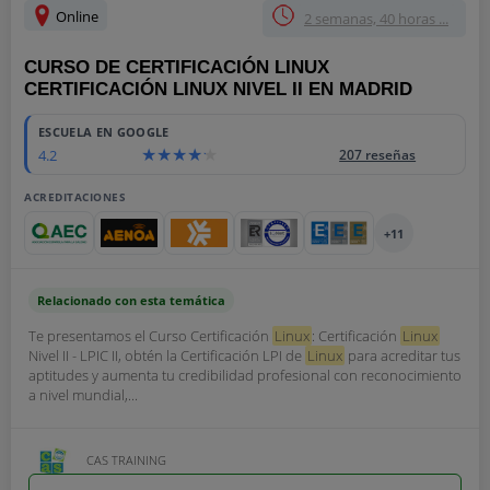
Online
2 semanas, 40 horas ...
CURSO DE CERTIFICACIÓN LINUX
CERTIFICACIÓN LINUX NIVEL II EN MADRID
ESCUELA EN GOOGLE
4.2
207 reseñas
ACREDITACIONES
+11
Relacionado con esta temática
Te presentamos el Curso Certificación
Linux
: Certificación
Linux
Nivel II - LPIC II, obtén la Certificación LPI de
Linux
para acreditar tus
aptitudes y aumenta tu credibilidad profesional con reconocimiento
a nivel mundial,...
CAS TRAINING