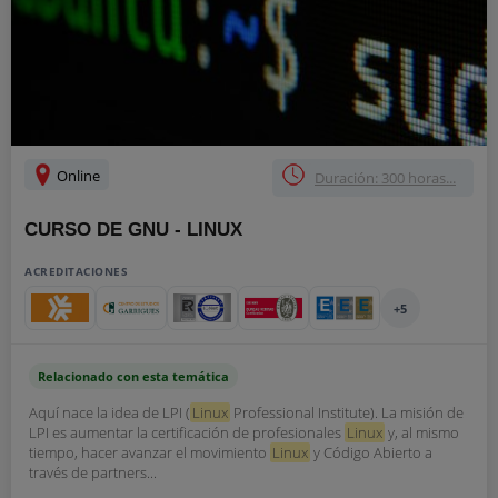
Online
Duración: 300 horas...
CURSO DE GNU - LINUX
ACREDITACIONES
+5
Relacionado con esta temática
Aquí nace la idea de LPI (
Linux
Professional Institute). La misión de
LPI es aumentar la certificación de profesionales
Linux
y, al mismo
tiempo, hacer avanzar el movimiento
Linux
y Código Abierto a
través de partners...