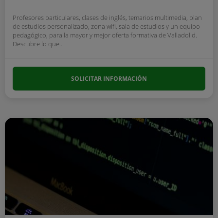
Profesores particulares, clases de inglés, temarios multimedia, plan
de estudios personalizado, zona wifi, sala de estudios y un equipo
pedagógico, para la mayor y mejor oferta formativa de Valladolid.
Descubre lo que...
SOLICITAR INFORMACIÓN