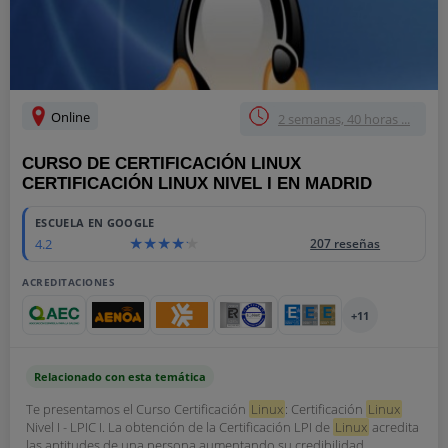
Online
2 semanas, 40 horas ...
CURSO DE CERTIFICACIÓN LINUX
CERTIFICACIÓN LINUX NIVEL I EN MADRID
ESCUELA EN GOOGLE
4.2
207 reseñas
ACREDITACIONES
+11
Relacionado con esta temática
Te presentamos el Curso Certificación
Linux
: Certificación
Linux
Nivel I - LPIC I. La obtención de la Certificación LPI de
Linux
acredita
las aptitudes de una persona aumentando su credibilidad