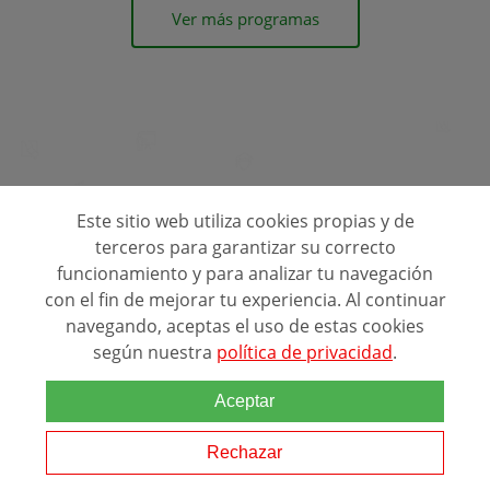
Ver más programas
Este sitio web utiliza cookies propias y de
terceros para garantizar su correcto
funcionamiento y para analizar tu navegación
con el fin de mejorar tu experiencia. Al continuar
navegando, aceptas el uso de estas cookies
según nuestra
política de privacidad
.
Consulta opiniones de centros de formación
Aceptar
Quienes Somos
Contacto
Rechazar
Política de privacidad