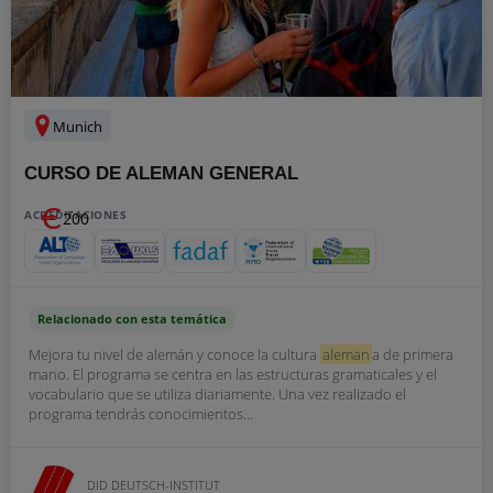
Munich
CURSO DE ALEMAN GENERAL
ACREDITACIONES
200
Relacionado con esta temática
Mejora tu nivel de alemán y conoce la cultura
aleman
a de primera
mano. El programa se centra en las estructuras gramaticales y el
vocabulario que se utiliza diariamente. Una vez realizado el
programa tendrás conocimientos...
DID DEUTSCH-INSTITUT