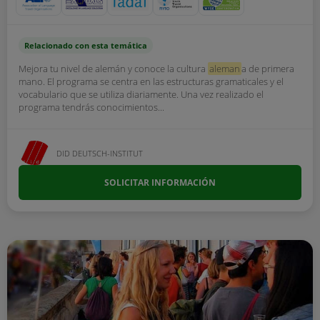
Relacionado con esta temática
Mejora tu nivel de alemán y conoce la cultura
aleman
a de primera
mano. El programa se centra en las estructuras gramaticales y el
vocabulario que se utiliza diariamente. Una vez realizado el
programa tendrás conocimientos...
DID DEUTSCH-INSTITUT
SOLICITAR INFORMACIÓN