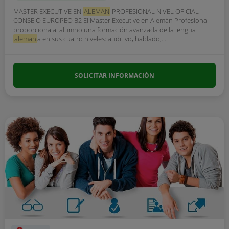
MASTER EXECUTIVE EN
ALEMAN
PROFESIONAL NIVEL OFICIAL
CONSEJO EUROPEO B2 El Master Executive en Alemán Profesional
proporciona al alumno una formación avanzada de la lengua
aleman
a en sus cuatro niveles: auditivo, hablado,...
SOLICITAR INFORMACIÓN