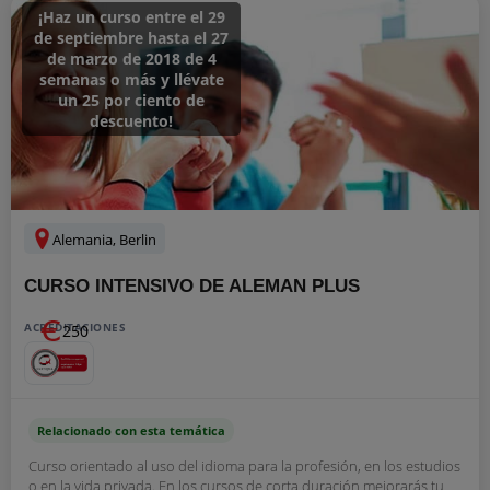
¡Haz un curso entre el 29
de septiembre hasta el 27
de marzo de 2018 de 4
semanas o más y llévate
un 25 por ciento de
descuento!
Alemania, Berlin
CURSO INTENSIVO DE ALEMAN PLUS
ACREDITACIONES
250
Relacionado con esta temática
Curso orientado al uso del idioma para la profesión, en los estudios
o en la vida privada. En los cursos de corta duración mejorarás tu