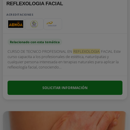
REFLEXOLOGIA FACIAL
ACREDITACIONES
Relacionado con esta temática
CURSO DE TECNICO PROFESIONAL EN
REFLEXOLOGIA
FACIAL Este
curso capacita a los profesionales de estética, naturópatas y
cualquier persona interesada en terapias naturales para aplicar la
reflexología facial, conociendo...
SOLICITAR INFORMACIÓN