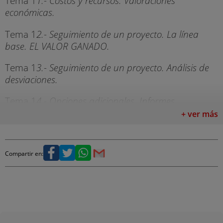
Tema 1
1.- Costos y recursos. Valoraciones
económicas.
Tema 1
2.- Seguimiento de un proyecto. La línea
base. EL VALOR GANADO.
Tema 1
3.- Seguimiento de un proyecto. Análisis de
desviaciones.
Tema 1
4.- Opciones adicionales. Informes.
Personalización.
+ ver más
PROFESORADO CURSO MICROSOFT PROJECT
PROFESSIONAL
Compartir en:
El profesorado del Curso Microsoft Project
Professional Nivel Avanzado está formado por
profesionales y referentes del área de la gestión de
proyectos o project management a nivel mundial.