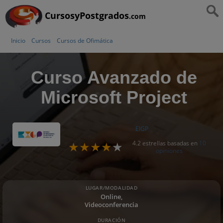
CursosyPostgrados
.com
Inicio
Cursos
Cursos de Ofimática
Curso Avanzado de
Microsoft Project
EIGP
4.2 estrellas basadas en
10
opiniones
LUGAR/MODALIDAD
Online,
Videoconferencia
DURACIÓN