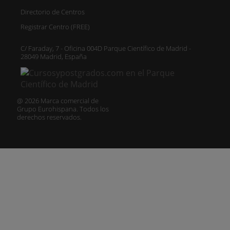
Directorio de Centros
Registrar Centro (FREE)
C/ Faraday, 7 - Oficina 004D Parque Científico de Madrid -
28049 Madrid, España
@ 2026 Marca comercial de
Grupo Eurohispana. Todos los
derechos reservados.