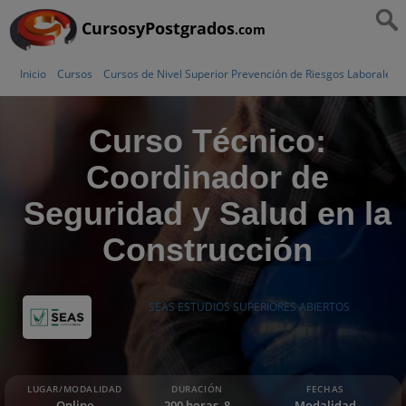
CursosyPostgrados
.com
Inicio
Cursos
Cursos de Nivel Superior Prevención de Riesgos Laborales
Curso Técnico:
Coordinador de
Seguridad y Salud en la
Construcción
SEAS ESTUDIOS SUPERIORES ABIERTOS
LUGAR/MODALIDAD
DURACIÓN
FECHAS
Online
200 horas, 8
Modalidad