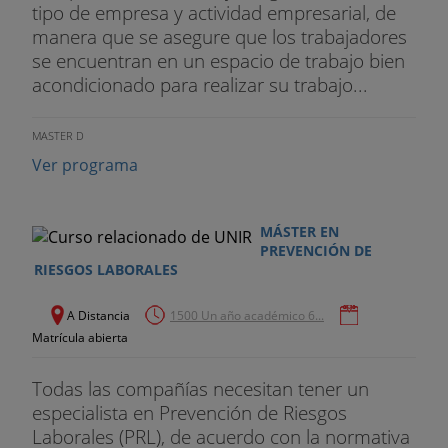
andamios de borriquetas. Cubiertas inclinadas.
tipo de empresa y actividad empresarial, de
Cubiertas planas. Albañilería. Alicatados.
manera que se asegure que los trabajadores
Enfoscados y enlucidos. Solados. Carpintería de
se encuentran en un espacio de trabajo bien
madera y metálica o cerrajería. Montaje de vidrio.
acondicionado para realizar su trabajo...
Pintura y barnizado. Instalaciones de fontanería de
aparatos sanitarios, de calefacción y de aire
MASTER D
acondicionado. Instalaciones de electricidad.
Ver programa
Instalación de ascensores. Instalación de antenas y
pararrayos. Instalación de persianas. Protecciones
personales en instalaciones.
MÁSTER EN
PREVENCIÓN DE
CONDICIONES DE SEGURIDAD EN LAS OBRAS
RIESGOS LABORALES
CIVILES
A Distancia
1500 Un año académico 6...
Tipos de Obra Civil. Obras de fábrica y estructuras
Matrícula abierta
en obra civil. Carreteras. Vaciados, zanjas y
galerías. Maquinaria de movimiento de tierras.
Todas las compañías necesitan tener un
Maquinaria de obra pública. Obras subterráneas.
especialista en Prevención de Riesgos
Túneles. Otras obras.
Laborales (PRL), de acuerdo con la normativa