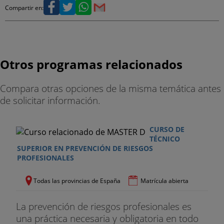
Compartir en:
EQUIPOS DE TRABAJO. PROTECCIONES
COLECTIVAS. EQUIPOS DE PROTECCIÓN
INDIVIDUAL
Los lugares de trabajo. Equipos de trabajo. Medios
Otros programas relacionados
auxiliares. Protección colectiva. Protección
individual.
Compara otras opciones de la misma temática antes
de solicitar información.
CONDICIONES DE SEGURIDAD EN LAS OBRAS
DE EDIFICACIÓN
CURSO DE
TÉCNICO
Fase de actuaciones previas. Demoliciones y
SUPERIOR EN PREVENCIÓN DE RIESGOS
derribos. Movimiento de tierras. Hormigonado de
PROFESIONALES
muros, pilares y jácenas. Cimentaciones.
Estructuras de hormigón. Encofrados. Estructuras
Todas las provincias de España
Matrícula abierta
de hormigón. Ferrallado. Montaje de estructuras
metálicas. Cerramientos – andamio colgante.
La prevención de riesgos profesionales es
Cerramientos – andamio tubular. Cerramientos –
una práctica necesaria y obligatoria en todo