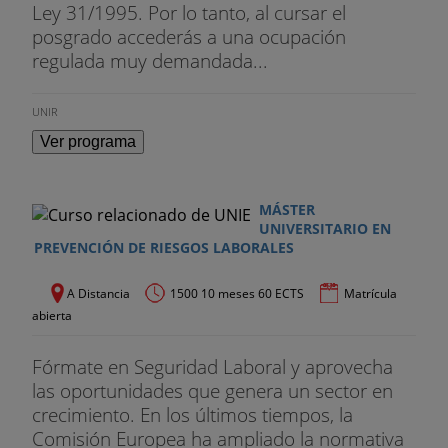
Ley 31/1995. Por lo tanto, al cursar el
OTRAS ESPECIALIDADES PREVENTIVAS
posgrado accederás a una ocupación
regulada muy demandada...
Higiene industrial. Ergonomía. Psicosociología.
Vigilancia de la salud. Actuaciones especiales.
UNIR
Ver programa
MÁSTER
UNIVERSITARIO EN
PREVENCIÓN DE RIESGOS LABORALES
A Distancia
1500 10 meses 60 ECTS
Matrícula
abierta
Fórmate en Seguridad Laboral y aprovecha
las oportunidades que genera un sector en
crecimiento. En los últimos tiempos, la
Comisión Europea ha ampliado la normativa