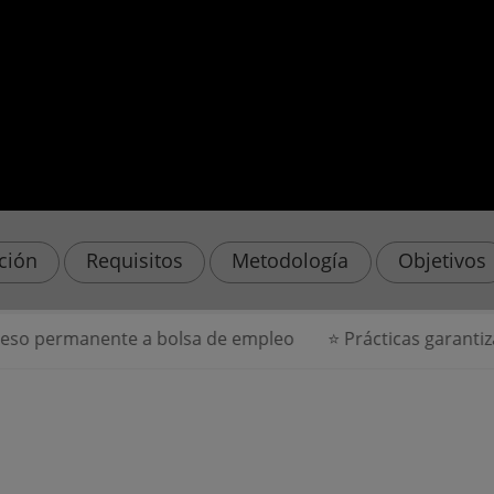
ación
Requisitos
Metodología
Objetivos
manente a bolsa de empleo
⭐ Prácticas garantizadas en