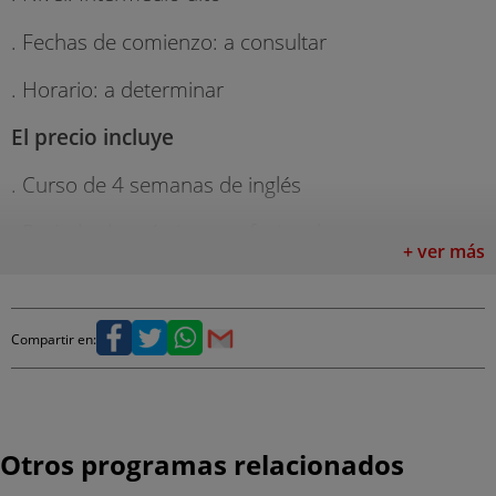
. Fechas de comienzo: a consultar
. Horario: a determinar
El precio incluye
. Curso de 4 semanas de inglés
. Período de prácticas profesionales no
+ ver más
remuneradas
. Tasa de prácticas
Compartir en:
. Materiales
. Test de nivel
. Tasa de matrícula
Otros programas relacionados