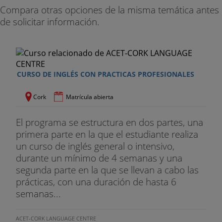
. Alojamiento
Compara otras opciones de la misma temática antes
de solicitar información.
. Búsqueda de alojamiento
. Certificado al finalizar las prácticas
. Sesiones de orientación con el coordinador de las
CURSO DE INGLÉS CON PRACTICAS PROFESIONALES
prácticas para la búsqueda de la empresa.
El precio no incluye
Cork
Matrícula abierta
. Billete de avión
El programa se estructura en dos partes, una
primera parte en la que el estudiante realiza
. Seguro de viaje (opcional)
un curso de inglés general o intensivo,
durante un mínimo de 4 semanas y una
. Recogida en aeropuerto (opcional)
segunda parte en la que se llevan a cabo las
prácticas, con una duración de hasta 6
. Fianza de alojamiento (cuando proceda)
semanas...
. Excursiones y actividades optativas
ACET-CORK LANGUAGE CENTRE