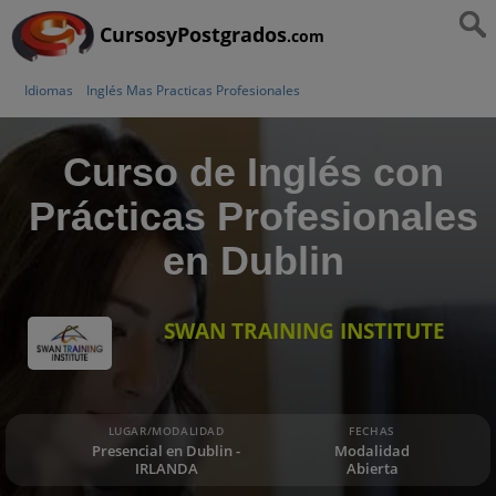
CursosyPostgrados
.com
Idiomas
Inglés Mas Practicas Profesionales
Curso de Inglés con
Prácticas Profesionales
en Dublin
SWAN TRAINING INSTITUTE
LUGAR/MODALIDAD
FECHAS
Presencial en Dublin -
Modalidad
IRLANDA
Abierta