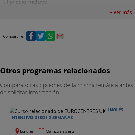
El precio incluye
+ ver más
. Curso de 20 lecciones de inglés general, 8 clases
de asignaturas optativas y 7 sesiones de auto-
estudio
Compartir en:
. Materiales
. Tasa de matrícula
. Búsqueda de alojamiento (cuando proceda)
Otros programas relacionados
. Certificado acreditativo del curso
Compara otras opciones de la misma temática antes
de solicitar información.
El precio no incluye
. Billete de avión
INGLÉS
INTENSIVO DESDE 2 SEMANAS
. Seguro de viaje (opcional)
Londres
Matrícula abierta
. Recogida en el aeropuerto (opcional)