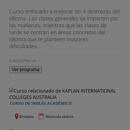
. Fianza de alojamiento (cuando proceda)
Curso enfocado a mejorar las 4 destrezas del
idioma. Las clases generales se imparten por
. Tasa de examen
las mañanas, mientras que las clases de
tarde se centran en áreas concretas del
. Excursiones y actividades optativas fuera de
idioma que te planteen mayores
programa
dificultades...
EUROCENTRES UK
Ver programa
CURSO DE INGLÉS ACADÉMICO
Brisbane
Matrícula abierta