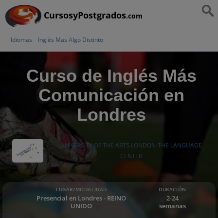
CursosyPostgrados
.com
Idiomas
Inglés Mas Algo Distinto
Curso de Inglés Más
Comunicación en
Londres
UNIVERSITY OF THE ARTS LONDON-THE LANGUAGE
CENTER
LUGAR/MODALIDAD
DURACIÓN
Presencial en Londres - REINO
2-24
UNIDO
semanas