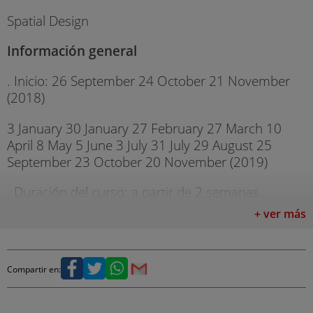
Spatial Design
Información general
. Inicio: 26 September 24 October 21 November
(2018)
3 January 30 January 27 February 27 March 10
April 8 May 5 June 3 July 31 July 29 August 25
September 23 October 20 November (2019)
. Duración del curso: a partir de 2 semanas
+ ver más
. Estudiantes: en las clases de inglés máximo de 15
estudiantes y 16 en las clases de comunicación
. Edad: a partir de 16 años
Compartir en:
. Nivel de inglés: Pre-intermedio