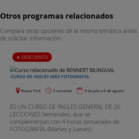
El programa incluye
Otros programas relacionados
. 15 lecciones semanales de inglés
Compara otras opciones de la misma temática antes
. 7 lecciones de inglés para comunicación
de solicitar información.
. Tutorías y exámenes regulares
DESCUENTO
. Acceso a internet y WiFi
. Materiales básicos incluidos, excepto cuaderno
CURSO DE INGLÉS MÁS FOTOGRAFÍA
de apuntes, cámara fotográfica o libro de bocetos
para los trabajos prácticos, podrás comprarlo en
Nueva York
3 semanas
9 de julio y 6 de agosto
Londres.
ES UN CURSO DE INGLES GENERAL DE 20
. Acceso a la sala de auto-estudio
LECCIONES Semanales, que se
complementan con 4 horas semanales de
. Certificado final del curso
FOTOGRAFÍA, (Martes y Jueves) .
. Informe personalizado previo a salida