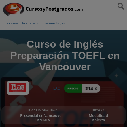
CursosyPostgrados
.com
Idiomas
Preparación Examen Ingles
Curso de Inglés
Preparación TOEFL en
Vancouver
214
ILAC
€
PRECIO
LUGAR/MODALIDAD
FECHAS
Presencial en Vancouver -
Modalidad
CANADÁ
Abierta