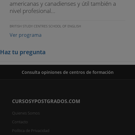
americanas y canadienses y útil también a
nivel profesional...
BRITISH STUDY CENTRES SCHOOL OF ENGLISH
Ver programa
Haz tu pregunta
Consulta opiniones de centros de formación
CURSOSYPOSTGRADOS.COM
Quienes Somos
Contacto
Política de Privacidad