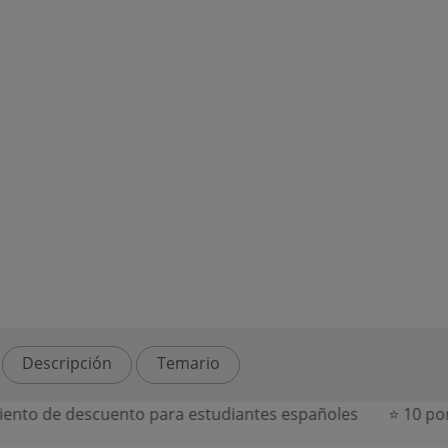
Descripción
Temario
to de descuento para estudiantes españoles
⭐ 10 por c