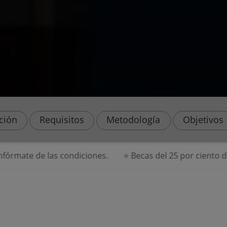
ación
Requisitos
Metodología
Objetivos
te de las condiciones.
⭐ Becas del 25 por ciento de des