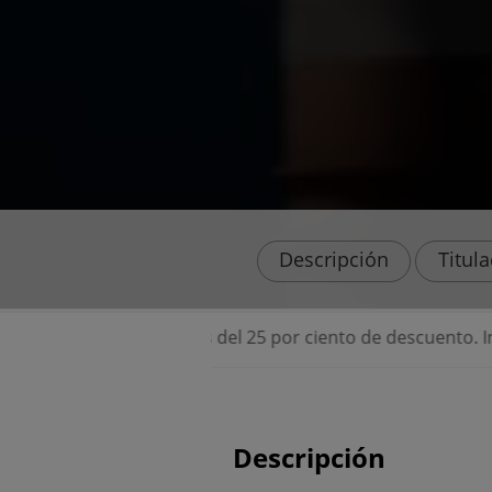
Descripción
Titul
⭐ Becas del 25 por ciento de descuento. Infórma
Descripción