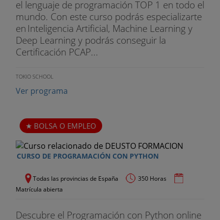
tu formación, pondrás a prueba todos los
el lenguaje de programación TOP 1 en todo el
conocimientos adquiridos y confirmarás que esta
mundo. Con este curso podrás especializarte
es tu pasión. Nos encargaremos de encontrar las
en Inteligencia Artificial, Machine Learning y
empresas del sector que más se ajusten a ti para
Deep Learning y podrás conseguir la
que ganes experiencia práctica (o, quizás, tu
Certificación PCAP...
primera experiencia profesional), ganes contactos
en el sector y puedas ampliar tu currículum.
TOKIO SCHOOL
Ver programa
La duración se acordará con la empresa en
función de tus necesidades, estableciendo como
mínimo 60 horas y como máximo 300.
BOLSA O EMPLEO
CURSO DE PROGRAMACIÓN CON PYTHON
Todas las provincias de España
350 Horas
Matrícula abierta
Descubre el Programación con Python online