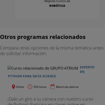
Mejores Cursos de
ROBÓTICA
La IA en los juegos
El Razonamiento
El Aprendizaje
Otros programas relacionados
MODULO VIII. DEEP LEARNING
Compara otras opciones de la misma temática antes
Introducción al Deep Learning
de solicitar información.
Redes neuronales densamente conectadas
EXPERTO
Entrenando a una Red neuronal
EN
PYTHON PARA DATA SCIENCE
Redes neuronales convolucionales
Online
350 horas
Matrícula abierta
PROYECTO FINAL
¡Dale un giro a tu carrera con nuestro curso
Un cliente, una empresa de suministros
de Python! Participa en clases online en