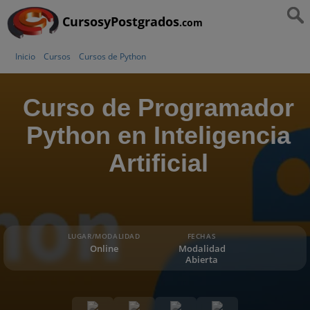
CursosyPostgrados
.com
Inicio
Cursos
Cursos de Python
Curso de Programador
Python en Inteligencia
Artificial
LUGAR/MODALIDAD
FECHAS
Online
Modalidad
Abierta