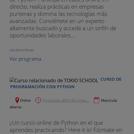
informáticos, ha pedido a la empresa para la que
directo, realiza prácticas en empresas
trabajamos que desarrolle una aplicación web que
punteras y domina las tecnologías más
le ayude con la gestión tanto de sus productos
avanzadas. Conviértete en un experto
como con la de sus proveedores. Por lo tanto
altamente buscado y accede a un sinfín de
vamos a hacer una aplicación que nos sirva de
oportunidades laborales...
base de datos, pero también de gestión. Una vez
realizado lo adaptaremos a ciertos requisitos que
se plantearán para así incluir la Inteligencia Artificial
GRUPO ATRIUM
en el sistema mejorándolo.
Ver programa
MATERIAL COMPLEMENTARIO
CURSO DE
Formación en idiomas
PROGRAMACIÓN CON PYTHON
Curso de iniciación a la Programación Orientada a
Online
Formación: 400 h En empr...
Matrícula
Objetos
abierta
PRÁCTICAS EN EMPRESAS
¿Un curso online de Python en el que
¿Quieres demostrar todo lo aprendido? Al finalizar
aprendes practicando? Here it is! Fórmate en