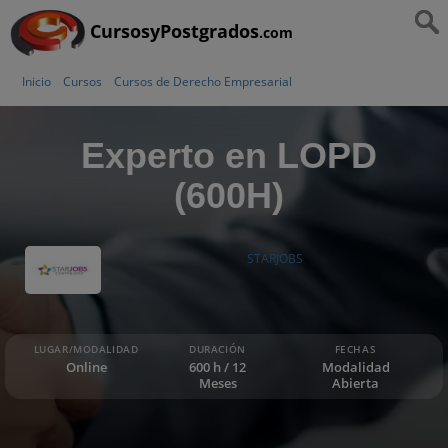
CursosyPostgrados
.com
Inicio
Cursos
Cursos de Derecho Empresarial
Experto en LOPD
(600H)
STARJOBS
LUGAR/MODALIDAD
DURACIÓN
FECHAS
Online
600 h / 12
Modalidad
Meses
Abierta