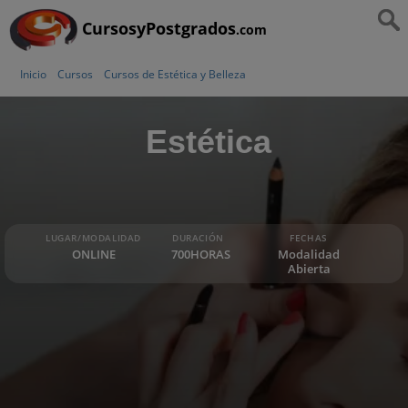
CursosyPostgrados
.com
Inicio
Cursos
Cursos de Estética y Belleza
Estética
LUGAR/MODALIDAD
DURACIÓN
FECHAS
ONLINE
700HORAS
Modalidad
Abierta