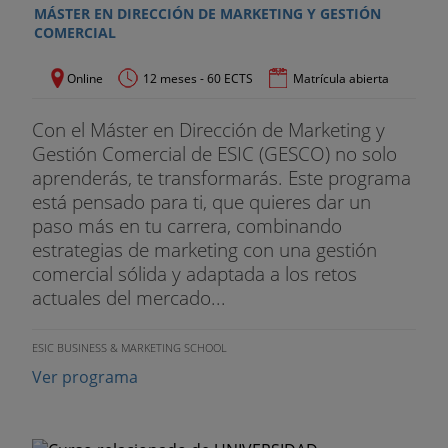
MÁSTER EN DIRECCIÓN DE MARKETING Y GESTIÓN
DIPLOMA DE HERRAMIENTAS DIGITALES Y
COMERCIAL
MULTIMEDIA
Online
12 meses - 60 ECTS
Matrícula abierta
· PRIMER CURSO
Con el Máster en Dirección de Marketing y
Planificación de proyectos: Ms Project
Gestión Comercial de ESIC (GESCO) no solo
aprenderás, te transformarás. Este programa
Edición Digital de Imagen: Photoshop
está pensado para ti, que quieres dar un
Diseño Vectorial e Infografía: Illustrator
paso más en tu carrera, combinando
estrategias de marketing con una gestión
Narrativa Audiovisual y Edición Vídeo: Premiere
comercial sólida y adaptada a los retos
actuales del mercado...
· SEGUNDO CURSO
ESIC BUSINESS & MARKETING SCHOOL
Motion Graphics y 3D: After Effects
Ver programa
Arquitectura de la Información y UX: Invision, XD,
Optimize 360