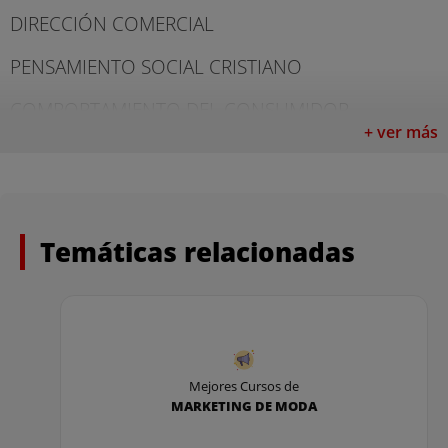
DIRECCIÓN COMERCIAL
PENSAMIENTO SOCIAL CRISTIANO
COMPORTAMIENTO DEL CONSUMIDOR
+ ver más
DEONTOLOGÍA DEL MARKETING
DIRECCIÓN DE PRODUCTO
DIRECCIÓN DE DISTRIBUCIÓN
Temáticas relacionadas
GESTIÓN ESTRATÉGICA DE MARCA/STRATEGY
BRAND MANAGEMENT
GESTIÓN DE PRECIOS
Mejores Cursos de
MARKETING DE MODA
TERCER CURSO