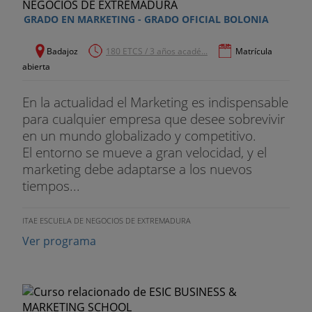
· SEGUNDO CURSO
GRADO EN MARKETING - GRADO OFICIAL BOLONIA
ENGLISH FOR BUSINESS III
Badajoz
180 ETCS / 3 años acadé...
Matrícula
abierta
ENGLISH FOR BUSINESS IV
En la actualidad el Marketing es indispensable
INFORMÁTICA II
para cualquier empresa que desee sobrevivir
· TERCER CURSO
en un mundo globalizado y competitivo.
El entorno se mueve a gran velocidad, y el
INFORMÁTICA III
marketing debe adaptarse a los nuevos
tiempos...
HABILIDADES DE COMUNICACIÓN Y
PRESENTACIONES EFICACES
ITAE ESCUELA DE NEGOCIOS DE EXTREMADURA
· CUARTO CURSO
Ver programa
HABILIDADES PARA LA DIRECCIÓN DE PERSONAS
HABILIDADES PARA LA GESTIÓN DE PROYECTOS