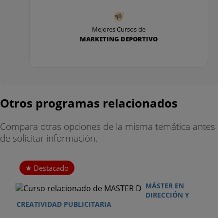
GESTIÓN INTERCULTURAL/CROSS CULTURAL
MANAGEMENT
Mejores Cursos de
MARKETING DEPORTIVO
MODELOS DE NEGOCIO EN LA ECONOMÍA
DIGITAL / BUSINESS MODELS IN THE DIGITAL
ECONOMY
MARKETING A TRAVÉS DE DISPOSITIVOS MÓVILES
/ MOBILE MARKETING
Otros programas relacionados
ÉTICA
Compara otras opciones de la misma temática antes
de solicitar información.
CUARTO CURSO
DIRECCIÓN ESTRATÉGICA
Destacado
PLAN DE MARKETING INTEGRADO
MÁSTER EN
DIRECCIÓN Y
MARKETING INTERNACIONAL / INTERNATIONAL
CREATIVIDAD PUBLICITARIA
MARKETING AND TRADE