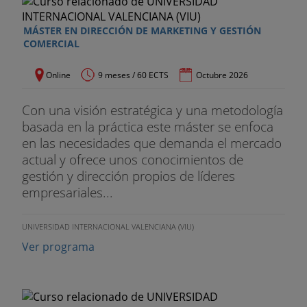
Creación Páginas Web: WordPress
MÁSTER EN DIRECCIÓN DE MARKETING Y GESTIÓN
Antropología
COMERCIAL
· TERCER CURSO
Online
9 meses / 60 ECTS
Octubre 2026
SEO, SEM y ASO: Google Tools, Semrush, Sistrix
Con una visión estratégica y una metodología
basada en la práctica este máster se enfoca
Creación e-Commerce: Prstashop, Magento
en las necesidades que demanda el mercado
actual y ofrece unos conocimientos de
Auditoría SEO: Screamming Frog, SEO meta in one
gestión y dirección propios de líderes
click
empresariales...
Pensamiento Social Cristiano
UNIVERSIDAD INTERNACIONAL VALENCIANA (VIU)
· CUARTO CURSO
Ver programa
Visualización Datos en BSS Intelligence: PowerBi,
Tableau