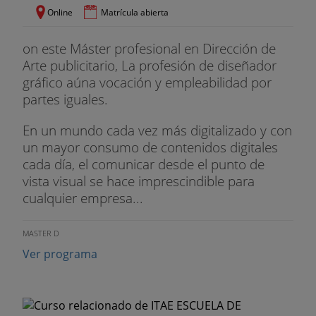
Online
Matrícula abierta
OPTATIVA 1
on este Máster profesional en Dirección de
OPTATIVA 2
Arte publicitario, La profesión de diseñador
gráfico aúna vocación y empleabilidad por
SIMULADOR DE MARKETING
partes iguales.
OPTATIVA 3
En un mundo cada vez más digitalizado y con
un mayor consumo de contenidos digitales
PRÁCTICAS EXTERNAS
cada día, el comunicar desde el punto de
TRABAJO FIN DE GRADO
vista visual se hace imprescindible para
cualquier empresa...
DIPLOMA DE HABILIDADES DIRECTIVAS
MASTER D
· PRIMER CURSO
Ver programa
HABILIDADES DE TRABAJO EN EQUIPO
ENGLISH FOR BUSINESS II