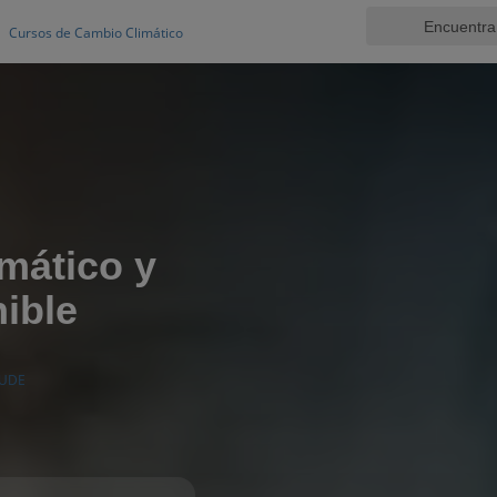
Cursos de Cambio Climático
mático y
ible
UDE