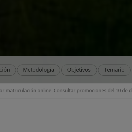
ación
Metodología
Objetivos
Temario
 Consultar promociones del 10 de descuento adicional par