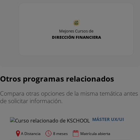
Habilidades directivas y desarrollo de liderazgo 2
Marketing internacional y posicionamiento 2
Mejores Cursos de
DIRECCIÓN FINANCIERA
Dirección estratégica de la empresa II 2
Planes de continuidad de la empresa familiar
Modelos empresariales 2
Otros programas relacionados
Trabajo de fin de Máster 8
Prácticas o Metodología de la investigación en
Compara otras opciones de la misma temática antes
Ciencias Económicas y Empresariales
de solicitar información.
MÁSTER UX/UI
A Distancia
8 meses
Matrícula abierta