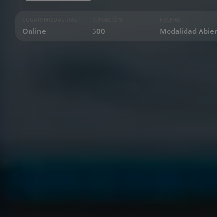
LUGAR/MODALIDAD
DURACIÓN
FECHAS
Online
500
Modalidad Abier