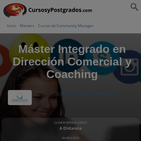
CursosyPostgrados
.com
Inicio
Masters
Cursos de Community Manager
Máster Integrado en
Dirección Comercial y
Coaching
EUROPEAN QUALITY FORMACIÓN
LUGAR/MODALIDAD
A Distancia
DURACIÓN