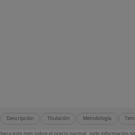
Descripción
Titulación
Metodología
Tem
te mes sobre el precio normal , pide información sin comp