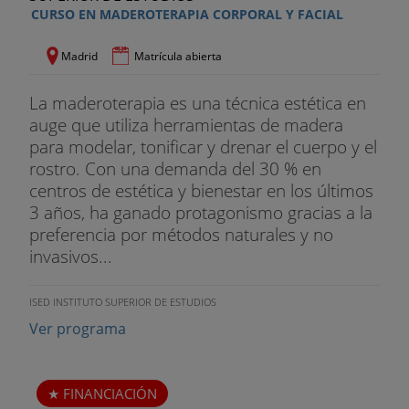
CURSO EN MADEROTERAPIA CORPORAL Y FACIAL
- Accesorios en el masaje.
Madrid
Matrícula abierta
- Normas de calidad.
La maderoterapia es una técnica estética en
Módulo 5: Drenaje estético y técnicas por
auge que utiliza herramientas de madera
presión
para modelar, tonificar y drenar el cuerpo y el
rostro. Con una demanda del 30 % en
- Introducción al sistema linfático.
centros de estética y bienestar en los últimos
- La técnica del linfodrenaje manual Vodder.
3 años, ha ganado protagonismo gracias a la
preferencia por métodos naturales y no
- Descripción de las maniobras del linfodrenaje
invasivos...
manual Vodder.
ISED INSTITUTO SUPERIOR DE ESTUDIOS
- Protocolo de linfodrenaje manual Vodder en la
Ver programa
región de la cara.
- Protocolo de linfodrenaje manual Vodder en la
región de la nuca.
FINANCIACIÓN