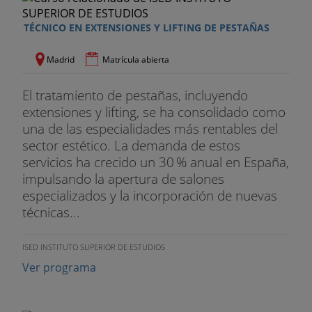
- Diagnóstico en fotodepilación y fases
TÉCNICO EN EXTENSIONES Y LIFTING DE PESTAÑAS
preparatorias.
Madrid
Matrícula abierta
- Equipos y técnica de la fotodepilación con láser.
El tratamiento de pestañas, incluyendo
- La fotodepilación con luz pulsada.
extensiones y lifting, se ha consolidado como
Control de calidad en los servicios de depilación.
una de las especialidades más rentables del
sector estético. La demanda de estos
Módulo 4: Masaje estético y técnicas
servicios ha crecido un 30 % anual en España,
sensoriales
impulsando la apertura de salones
especializados y la incorporación de nuevas
- Características de las técnicas de masaje.
técnicas...
- Maniobras básicas de masaje estética.
ISED INSTITUTO SUPERIOR DE ESTUDIOS
- Preparación del espacio de trabajo, del
Ver programa
porfesional y del cliente.