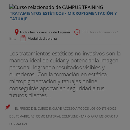
- Protocolo de linfodrenaje manual Vodder en la
TRATAMIENTOS ESTÉTICOS - MICROPIGMENTACIÓN Y
región torso anterior.
TATUAJE
- Protocolo de linfodrenaje manual Vodder en la
Todas las provincias de España
350 Horas formación /
región torso posterior.
En...
Modalidad abierta
- Protocolo de linfodrenaje manual Vodder en la
Los tratamientos estéticos no invasivos son la
región del miembro
manera ideal de cuidar y potenciar la imagen
- Aplicaciones de la técnica del linfodrenaje manual
personal, logrando resultados visibles y
Vodder.
duraderos. Con la formación en estética,
micropigmentación y tatuajes online
- Masajes estéticos mediante técnicas por presión.
conseguirás aportar en seguridad a tus
futuros clientes...
- Fundamentos y técnicas del shiatsu.
EL PRECIO DEL CURSO INCLUYE ACCESO A TODOS LOS CONTENIDOS
- Fundamentos y técnicas del shiatsu.
DEL TEMARIO, ASí COMO MATERIAL COMPLEMENTARIO PARA MEJORAR TU
- Fundamentos y técnicas de la reflexología podal.
FORMACIóN.