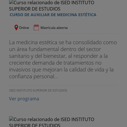
- Protocolo de masaje estético facial.
- Adaptación del protocolo de masaje estético
CURSO DE AUXILIAR DE MEDICINA ESTÉTICA
facial.
Online
Matrícula abierta
- Masaje corporal I
La medicina estética se ha consolidado como
- Masaje corporal II
un área fundamental dentro del sector
sanitario y del bienestar, al responder a la
- Masaje corporal III
creciente demanda de tratamientos no
- Masaje corporal IV
invasivos que mejoran la calidad de vida y la
confianza personal...
- Adaptación del protocolo de masaje estético
corporal.
ISED INSTITUTO SUPERIOR DE ESTUDIOS
- Técnicas asociadas al masaje.
Ver programa
- Cromoterapia.
- Aromaterapia.