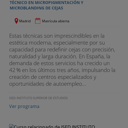
TÉCNICO EN MICROPIGMENTACIÓN Y
MICROBLANDING DE CEJAS
- Higiene en los procesos de depilación.
Madrid
Matrícula abierta
- Seguridad y salud aplicables en los centros de
depilación.
Estas técnicas son imprescindibles en la
estética moderna, especialmente por su
- Depilación mecánica con cera caliente.
capacidad para redefinir cejas con precisión,
- Depilación mecánica con cera tibia y otras
naturalidad y larga duración. En España, la
técnicas.
demanda de estos servicios ha crecido un
42 % en los últimos tres años, impulsando la
- Depilación eléctrica: concepto y características.
creación de centros especializados y
oportunidades de autoempleo...
- Corrientes utilizadas en la depilación eléctrica.
ISED INSTITUTO SUPERIOR DE ESTUDIOS
- Materiales y equipos para la depilación eléctrica.
Ver programa
- Fundamentos físicos de la fotodepilación.
- Fundamentos fisiológicos de la fotodepilación.