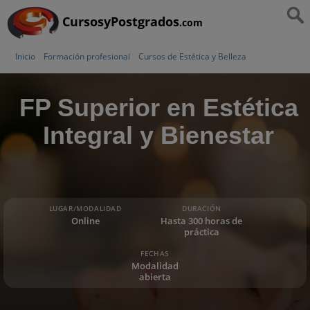
CursosyPostgrados
.com
Inicio
Formación profesional
Cursos de Estética y Belleza
FP Superior en Estética
Integral y Bienestar
LUGAR/MODALIDAD
DURACIÓN
Online
Hasta 300 horas de
práctica
FECHAS
Modalidad
abierta