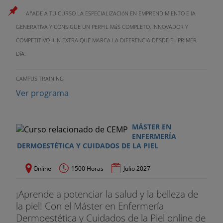
Módulo 6: Micropigmentación
.
AñADE A TU CURSO LA ESPECIALIZACIóN EN EMPRENDIMIENTO E IA
GENERATIVA Y CONSIGUE UN PERFIL MáS COMPLETO, INNOVADOR Y
- Micropigmentación: objetivos y contexto
COMPETITIVO. UN EXTRA QUE MARCA LA DIFERENCIA DESDE EL PRIMER
normativo.
DíA.
- Instalaciones y cabina de micropigmentación.
Equipos, pigmentos y materiales.
CAMPUS TRAINING
Ver programa
- Análisis y diagnóstico estético del cliente.
- Asesoramiento y preparación del cliente.
MÁSTER EN
ENFERMERÍA
- Estudio morfológico.
DERMOESTÉTICA Y CUIDADOS DE LA PIEL
- Los parámetros.
Online
1500 Horas
Julio 2027
- El color.
¡Aprende a potenciar la salud y la belleza de
- Paso a paso sobre simulador.
la piel! Con el Máster en Enfermería
Dermoestética y Cuidados de la Piel online de