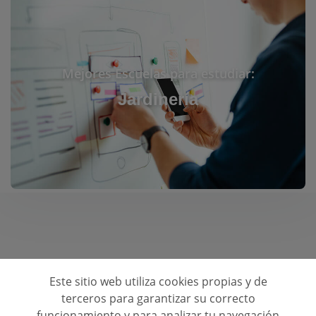
Mejores Escuelas para estudiar:
Jardinería
Este sitio web utiliza cookies propias y de
Consulta opiniones de centros de formación
terceros para garantizar su correcto
funcionamiento y para analizar tu navegación