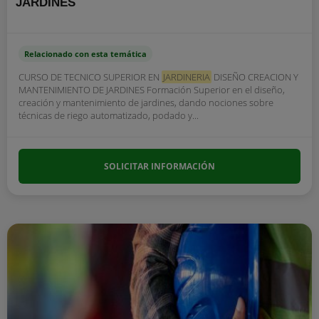
JARDINES
Relacionado con esta temática
CURSO DE TECNICO SUPERIOR EN
JARDINERIA
DISEÑO CREACION Y
MANTENIMIENTO DE JARDINES Formación Superior en el diseño,
creación y mantenimiento de jardines, dando nociones sobre
técnicas de riego automatizado, podado y...
SOLICITAR INFORMACIÓN