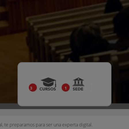
3
1
al, te preparamos para ser una experta digital.