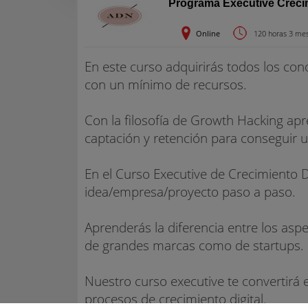
Programa Executive Crecim
Online
120 horas 3 me
En este curso adquirirás todos los con
con un mínimo de recursos.
Con la filosofía de Growth Hacking apr
captación y retención para conseguir u
En el Curso Executive de Crecimiento D
idea/empresa/proyecto paso a paso.
Aprenderás la diferencia entre los asp
de grandes marcas como de startups.
Nuestro curso executive te convertirá 
procesos de crecimiento digital.