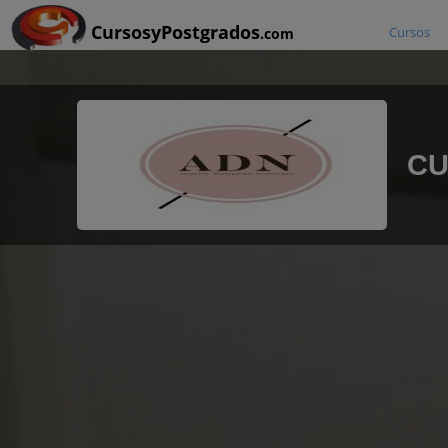
CursosyPostgrados
Cursos
.com
CU