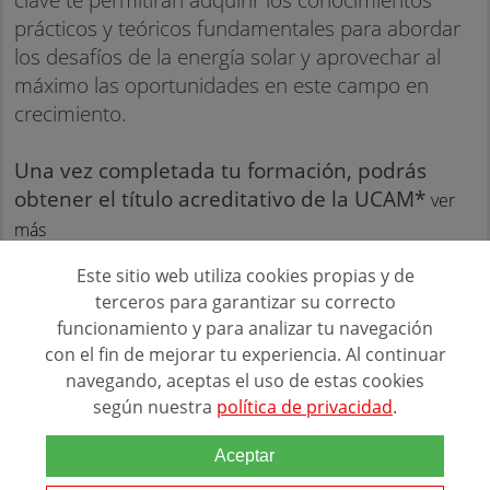
prácticos y teóricos fundamentales para abordar
los desafíos de la energía solar y aprovechar al
máximo las oportunidades en este campo en
crecimiento.
Una vez completada tu formación, podrás
obtener el título acreditativo de la UCAM*
ver
más
Este sitio web utiliza cookies propias y de
MINT
terceros para garantizar su correcto
funcionamiento y para analizar tu navegación
PEDIR INFORMACIÓN
con el fin de mejorar tu experiencia. Al continuar
navegando, aceptas el uso de estas cookies
según nuestra
política de privacidad
.
Resultados:
6
Cursos de Mint
Aceptar