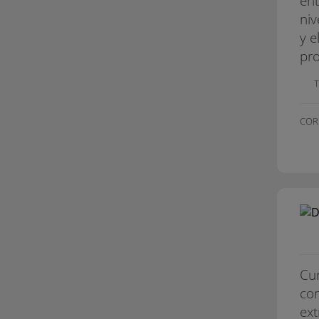
ent
niv
y e
pro
COR
Cur
con
ext