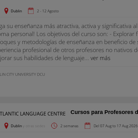
Dublin
2 - 12 Agosto
a su enseñanza más atractiva, activa y significativa a
oma personal! Los objetivos del curso son: - Explorar 
oques y metodologías de enseñanza en beneficio de s
eriencia profesional de otros profesores no nativos de
orar sus habilidades de lenguaje...
ver más
IN CITY UNIVERSITY DCU
Cursos para Profesores d
Dublin
y otras sedes
2 semanas
Del 07 Aug to 17 Aug 2026