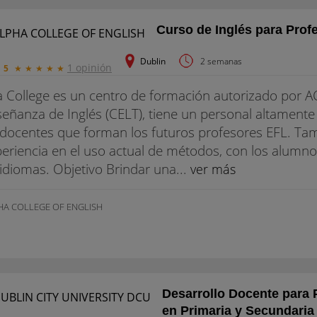
Curso de Inglés para Prof
Dublin
2 semanas
1 opinión
5
★
★
★
★
★
a College es un centro de formación autorizado por AC
eñanza de Inglés (CELT), tiene un personal altamente
docentes que forman los futuros profesores EFL. Tam
eriencia en el uso actual de métodos, con los alumno
idiomas. Objetivo Brindar una...
ver más
HA COLLEGE OF ENGLISH
Desarrollo Docente para 
en Primaria y Secundaria