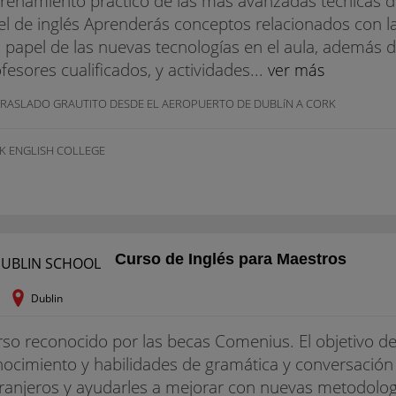
renamiento práctico de las más avanzadas técnicas 
el de inglés Aprenderás conceptos relacionados con l
l papel de las nuevas tecnologías en el aula, además 
fesores cualificados, y actividades...
ver más
TRASLADO GRAUTITO DESDE EL AEROPUERTO DE DUBLí­N A CORK
K ENGLISH COLLEGE
Curso de Inglés para Maestros
Dublin
so reconocido por las becas Comenius. El objetivo d
ocimiento y habilidades de gramática y conversación 
ranjeros y ayudarles a mejorar con nuevas metodologí