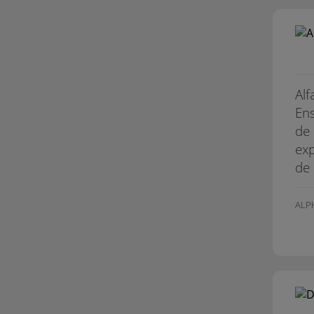
Alf
Ens
de 
exp
de 
ALP