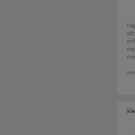
Hag
idi
enf
exp
mej
DUBL