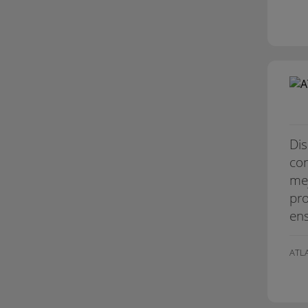
Dis
con
mej
pro
ens
ATL