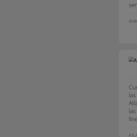
sem
DUB
Cur
las
Atl
las
lín
ATL