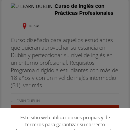
Curso de Inglés con
Prácticas Profesionales
Dublin
Curso diseñado para aquellos estudiantes
que quieran aprovechar su estancia en
Dublín y perfeccionar su nivel de inglés en
un entorno profesional. Requisitos
Programa dirigido a estudiantes con más de
18 años y con un nivel de inglés intermedio
(B1).
ver más
U-LEARN DUBLIN
PEDIR INFORMACIÓN
Este sitio web utiliza cookies propias y de
terceros para garantizar su correcto