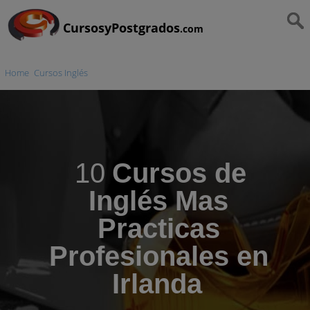
CursosyPostgrados
.com
Home
Cursos Inglés
10
Cursos de
Inglés Mas
Practicas
Profesionales en
Irlanda