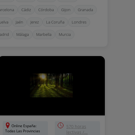
arcelona
Cádiz
Córdoba
Gijon
Granada
uelva
Jaén
Jerez
La Coruña
Londres
adrid
Málaga
Marbella
Murcia
eino Unido
Sevilla
Valencia
Vigo
aragoza
Online España:
570 horas
Todas Las Provincias
lectivas /...