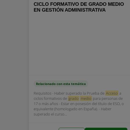
CICLO FORMATIVO DE GRADO MEDIO
EN GESTIÓN ADMINISTRATIVA
Relacionado con esta temática
Requisitos - Haber superado la Prueba de
Acceso
a
ciclos formativos de
grado
medio
para personas de
17 o más años - Estar en posesión del título de ESO, o
equivalente (homologado en España). - Haber
superado el curso...