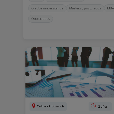
Grados universitarios
Másters y postgrados
MBA
Oposiciones
Online - A Distancia
2 años