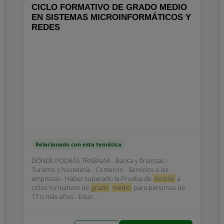
CICLO FORMATIVO DE GRADO MEDIO
EN SISTEMAS MICROINFORMÁTICOS Y
REDES
Relacionado con esta temática
DÓNDE PODRÁS TRABAJAR - Banca y finanzas -
Turismo y hostelería - Comercio - Servicios a las
empresas - Haber superado la Prueba de
Acceso
a
ciclos formativos de
grado
medio
para personas de
17 o más años - Estar...