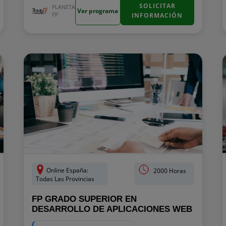
SOLICITAR
PLANETA
Ver programa
FP
INFORMACIÓN
Online España:
2000 Horas
Todas Las Provincias
FP GRADO SUPERIOR EN
DESARROLLO DE APLICACIONES WEB