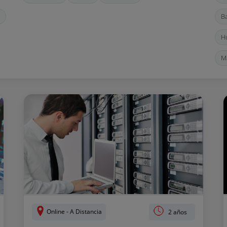
B
H
M
R
Z
Online - A Distancia
2 años