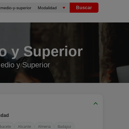
Buscar
 y Superior
edio y Superior
udad
lbacete
Alicante
Almeria
Badajoz