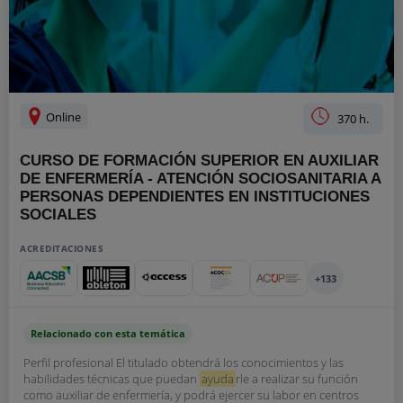
Online
370 h.
CURSO DE FORMACIÓN SUPERIOR EN AUXILIAR
DE ENFERMERÍA - ATENCIÓN SOCIOSANITARIA A
PERSONAS DEPENDIENTES EN INSTITUCIONES
SOCIALES
ACREDITACIONES
+133
Relacionado con esta temática
Perfil profesional El titulado obtendrá los conocimientos y las
habilidades técnicas que puedan
ayuda
rle a realizar su función
como auxiliar de enfermería, y podrá ejercer su labor en centros