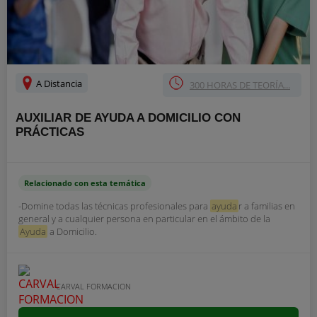
A Distancia
300 HORAS DE TEORÍA...
AUXILIAR DE AYUDA A DOMICILIO CON
PRÁCTICAS
Relacionado con esta temática
-Domine todas las técnicas profesionales para
ayuda
r a familias en
general y a cualquier persona en particular en el ámbito de la
Ayuda
a Domicilio.
CARVAL FORMACION