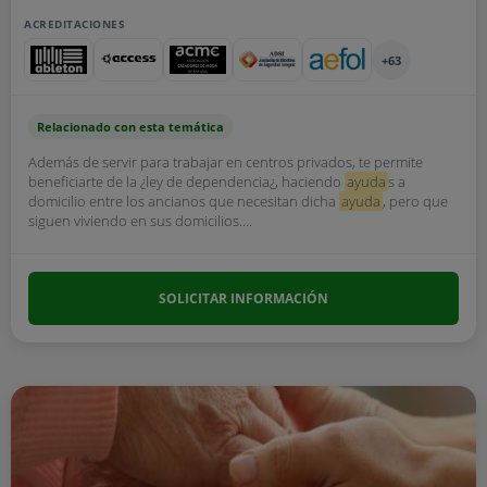
ACREDITACIONES
+63
Relacionado con esta temática
Además de servir para trabajar en centros privados, te permite
beneficiarte de la ¿ley de dependencia¿, haciendo
ayuda
s a
domicilio entre los ancianos que necesitan dicha
ayuda
, pero que
siguen viviendo en sus domicilios....
SOLICITAR INFORMACIÓN