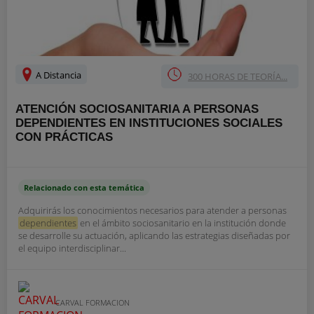
A Distancia
300 HORAS DE TEORÍA...
ATENCIÓN SOCIOSANITARIA A PERSONAS
DEPENDIENTES EN INSTITUCIONES SOCIALES
CON PRÁCTICAS
Relacionado con esta temática
Adquirirás los conocimientos necesarios para atender a personas
dependientes
en el ámbito sociosanitario en la institución donde
se desarrolle su actuación, aplicando las estrategias diseñadas por
el equipo interdisciplinar...
CARVAL FORMACION