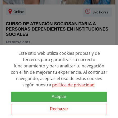
Online
370 horas
CURSO DE ATENCIÓN SOCIOSANITARIA A
PERSONAS DEPENDIENTES EN INSTITUCIONES
SOCIALES
ACREDITACIONES
+3
Este sitio web utiliza cookies propias y de
terceros para garantizar su correcto
funcionamiento y para analizar tu navegación
Relacionado con esta temática
con el fin de mejorar tu experiencia. Al continuar
¿Te resulta gratificante
ayuda
r a los demás? ¿Te gustaría trabajar en
navegando, aceptas el uso de estas cookies
una residencia de ancianos, en una residencia de disminuidos
según nuestra
política de privacidad
.
psíquicos? Según indica el SEPE en su informe del Mercado de
Trabajo Estatal, la atención...
Aceptar
Rechazar