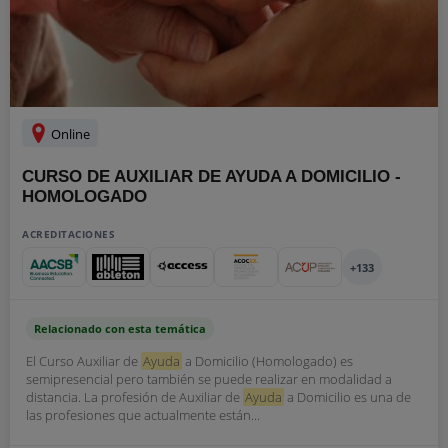
Online
CURSO DE AUXILIAR DE AYUDA A DOMICILIO -
HOMOLOGADO
ACREDITACIONES
+133
Relacionado con esta temática
El Curso Auxiliar de
Ayuda
a Domicilio (Homologado) es
semipresencial pero también se puede realizar en modalidad a
distancia. La profesión de Auxiliar de
Ayuda
a Domicilio es una de
las profesiones que actualmente están...