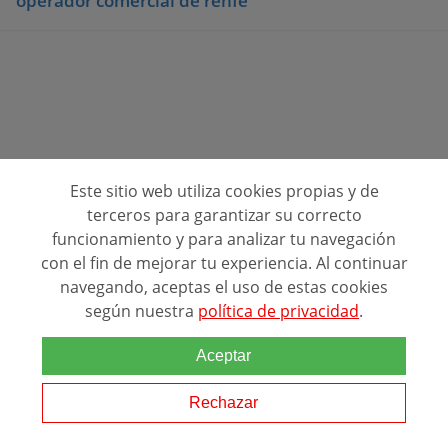
operador comercial de renfe
Este sitio web utiliza cookies propias y de
Consulta opiniones de centros de formación
terceros para garantizar su correcto
funcionamiento y para analizar tu navegación
Quienes Somos
con el fin de mejorar tu experiencia. Al continuar
navegando, aceptas el uso de estas cookies
Contacto
según nuestra
política de privacidad
.
Política de privacidad
Alta de Centros (FREE)
Aceptar
Directorio de centros
Rechazar
@ 2026 Desarrollado por Grupo Eurohispana. Todos los derechos reservados.