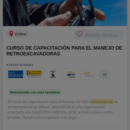
Online
80 horas -Teoría: a...
CURSO DE CAPACITACIÓN PARA EL MANEJO DE
RETROEXCAVADORAS
ACREDITACIONES
+3
Relacionado con esta temática
El Curso de Capacitación para el Manejo de Retro
excavadoras
es
semipresencial en Bilbao. GESFOREM es una organización
orientada a la INSERCIÓN LABORAL tanto a nivel público como
privado. Nuestra preocupación a lo largo...