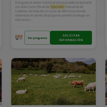
Si te gusta el sector industrial ahora puedes prepararte
con este Curso Oficial de
Operador
Industrial de
Calderas. Se trata de un curso de 400 horas donde
obtendrás el carnet oficial que te permitirá trabajar en
este sector....
SOLICITAR
Ver programa
INFORMACIÓN