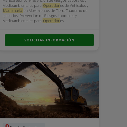
Manual teórico: Prevención de Riesgos Laborales y
Medioambientales para
Operador
es de Vehículos y
Maquinaria
en Movimientos de TierraCuaderno de
ejercicios: Prevención de Riesgos Laborales y
Medioambientales para
Operador
es...
SOLICITAR INFORMACIÓN