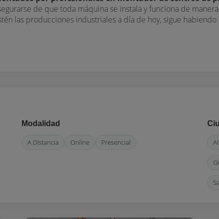
segurarse de que toda máquina se instala y funciona de maner
stén las producciones industriales a día de hoy, sigue habie
Modalidad
Ci
A Distancia
Online
Presencial
Al
G
S