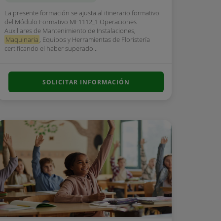
La presente formación se ajusta al itinerario formativo
del Módulo Formativo MF1112_1 Operaciones
Auxiliares de Mantenimiento de Instalaciones,
Maquinaria
, Equipos y Herramientas de Floristería
certificando el haber superado...
SOLICITAR INFORMACIÓN