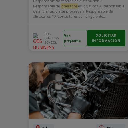
Responsable de centros de distribución 7.
Responsable de
operador
es logísticos 8. Responsable
de implantación de procesos 9. Responsable de
almacenes 10. Consultores senior/gerente...
OBS
SOLICITAR
Ver
BUSINESS
programa
INFORMACIÓN
SCHOOL