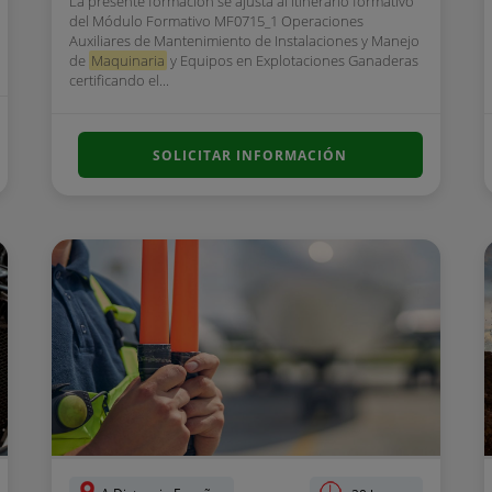
La presente formación se ajusta al itinerario formativo
del Módulo Formativo MF0715_1 Operaciones
Auxiliares de Mantenimiento de Instalaciones y Manejo
de
Maquinaria
y Equipos en Explotaciones Ganaderas
certificando el...
SOLICITAR INFORMACIÓN