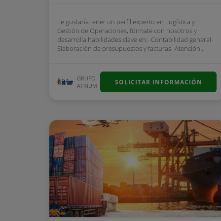
Te gustaría tener un perfil experto en Logística y
Gestión de Operaciones, fórmate con nosotros y
desarrolla habilidades clave en:- Contabilidad general-
Elaboración de presupuestos y facturas- Atención...
GRUPO
SOLICITAR INFORMACIÓN
ATRIUM