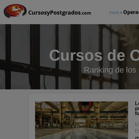
CursosyPostgrados
›
Opera
Inicio
.com
Cursos de O
Ranking de los
L
p
f
U
E
m