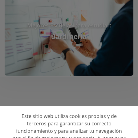
Mejores Escuelas para estudiar:
Jardinería
Este sitio web utiliza cookies propias y de
Consulta opiniones de centros de formación
terceros para garantizar su correcto
funcionamiento y para analizar tu navegación
Quienes Somos