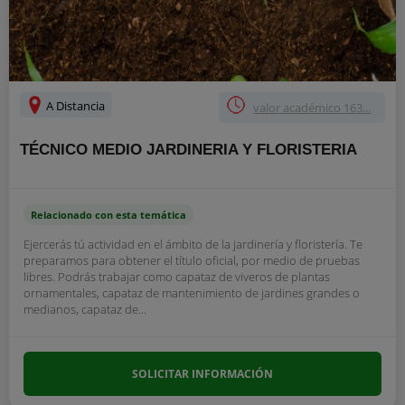
A Distancia
valor académico 163...
TÉCNICO MEDIO JARDINERIA Y FLORISTERIA
Relacionado con esta temática
Ejercerás tú actividad en el ámbito de la jardinería y floristería. Te
preparamos para obtener el título oficial, por medio de pruebas
libres. Podrás trabajar como capataz de viveros de plantas
ornamentales, capataz de mantenimiento de jardines grandes o
medianos, capataz de...
SOLICITAR INFORMACIÓN