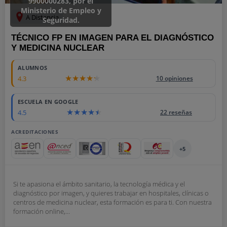
9900000283, por el
Ministerio de Empleo y
A Distancia
Seguridad.
TÉCNICO FP EN IMAGEN PARA EL DIAGNÓSTICO
Y MEDICINA NUCLEAR
ALUMNOS
4.3
10 opiniones
ESCUELA EN GOOGLE
4.5
22 reseñas
ACREDITACIONES
+5
Si te apasiona el ámbito sanitario, la tecnología médica y el
diagnóstico por imagen, y quieres trabajar en hospitales, clínicas o
centros de medicina nuclear, esta formación es para ti. Con nuestra
formación online,...