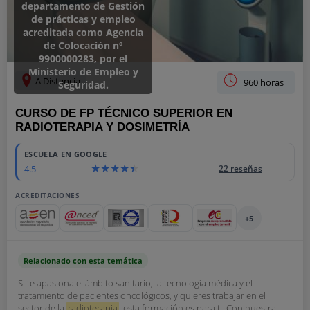
departamento de Gestión
de prácticas y empleo
acreditada como Agencia
de Colocación nº
9900000283, por el
Ministerio de Empleo y
A Distancia
960 horas
Seguridad.
CURSO DE FP TÉCNICO SUPERIOR EN
RADIOTERAPIA Y DOSIMETRÍA
ESCUELA EN GOOGLE
4.5
22 reseñas
ACREDITACIONES
+5
Relacionado con esta temática
Si te apasiona el ámbito sanitario, la tecnología médica y el
tratamiento de pacientes oncológicos, y quieres trabajar en el
sector de la
radioterapia
, esta formación es para ti. Con nuestra