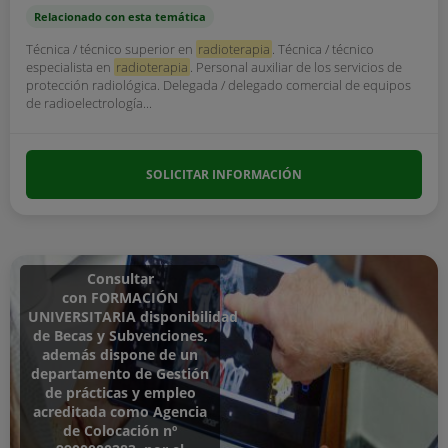
Relacionado con esta temática
Técnica / técnico superior en
radioterapia
. Técnica / técnico
especialista en
radioterapia
. Personal auxiliar de los servicios de
protección radiológica. Delegada / delegado comercial de equipos
de radioelectrología...
SOLICITAR INFORMACIÓN
Consultar
con FORMACIÓN
UNIVERSITARIA disponibilidad
de Becas y Subvenciones,
además dispone de un
departamento de Gestión
de prácticas y empleo
acreditada como Agencia
de Colocación nº