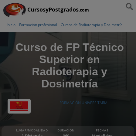
CursosyPostgrados
.com
Inicio
Formación profesional
Cursos de Radioterapia y Dosimetría
Curso de FP Técnico
Superior en
Radioterapia y
Dosimetría
FORMACIÓN UNIVERSITARIA
LUGAR/MODALIDAD
DURACIÓN
FECHAS
A Distancia
960
Modalidad