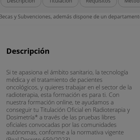
Descripción
Titulación
Requisitos
Metod
demás dispone de un departamento de Gestión de prácticas
Descripción
Si te apasiona el ámbito sanitario, la tecnología
médica y el tratamiento de pacientes
oncológicos, y quieres trabajar en el sector de la
radioterapia, esta formación es para ti. Con
nuestra formación online, te ayudamos a
conseguir tu Titulación Oficial en Radioterapia y
Dosimetría* a través de las pruebas libres
oficiales convocadas por las comunidades
autónomas, conforme a la normativa vigente
(Real Decreto 659/2023).