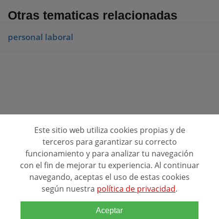
Otras tematicas relacionadas
personal laboral
Este sitio web utiliza cookies propias y de
Consulta opiniones de centros de formación
terceros para garantizar su correcto
funcionamiento y para analizar tu navegación
Quienes Somos
con el fin de mejorar tu experiencia. Al continuar
navegando, aceptas el uso de estas cookies
Contacto
según nuestra
política de privacidad
.
Política de privacidad
Alta de Centros (FREE)
Aceptar
Directorio de centros