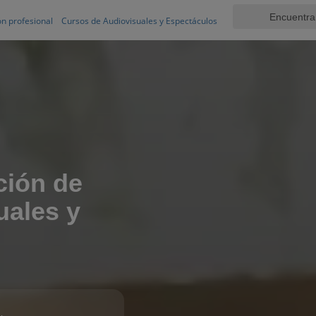
n profesional
Cursos de Audiovisuales y Espectáculos
ción de
uales y
s