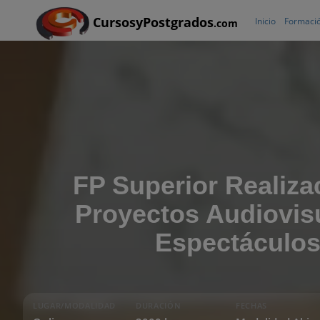
CursosyPostgrados
Inicio
Formació
.com
FP Superior Realiza
Proyectos Audiovis
Espectáculo
LUGAR/MODALIDAD
DURACIÓN
FECHAS