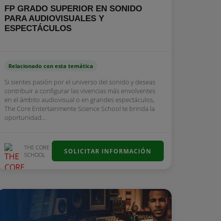
FP GRADO SUPERIOR EN SONIDO
PARA AUDIOVISUALES Y
ESPECTÁCULOS
Relacionado con esta temática
Si sientes pasión por el universo del sonido y deseas
contribuir a configurar las vivencias más envolventes
en el ámbito audiovisual o en grandes espectáculos,
The Core Entertainmente Science School te brinda la
oportunidad...
THE CORE
SOLICITAR INFORMACIÓN
SCHOOL