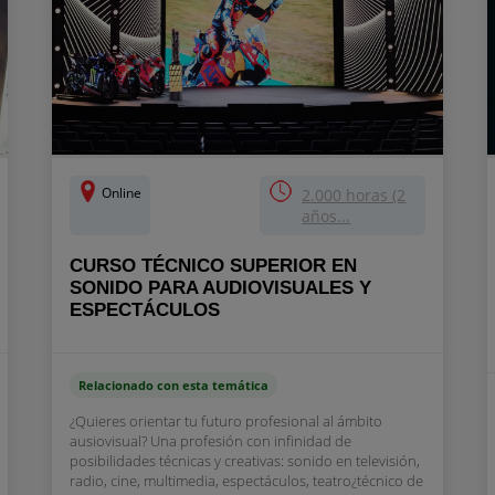
Online
2.000 horas (2
años...
CURSO TÉCNICO SUPERIOR EN
SONIDO PARA AUDIOVISUALES Y
ESPECTÁCULOS
Relacionado con esta temática
¿Quieres orientar tu futuro profesional al ámbito
ausiovisual? Una profesión con infinidad de
posibilidades técnicas y creativas: sonido en televisión,
radio, cine, multimedia, espectáculos, teatro¿técnico de