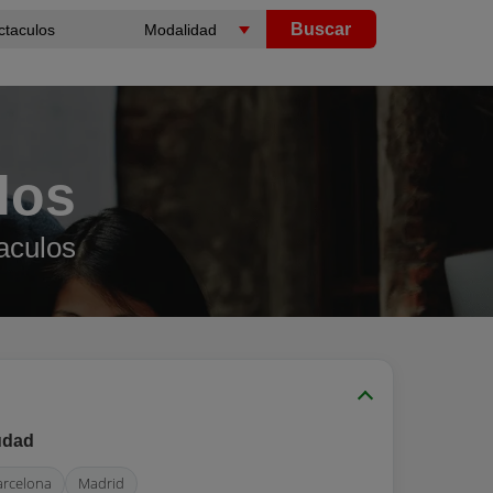
Buscar
los
aculos
udad
arcelona
Madrid