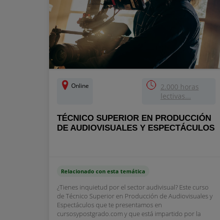
Online
2.000 horas
lectivas...
TÉCNICO SUPERIOR EN PRODUCCIÓN
DE AUDIOVISUALES Y ESPECTÁCULOS
Relacionado con esta temática
¿Tienes inquietud por el sector audivisual? Este curso
de Técnico Superior en Producción de Audiovisuales y
Espectáculos que te presentamos en
cursosypostgrado.com y que está impartido por la