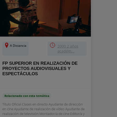
A Distancia
2000 2 años
académ...
FP SUPERIOR EN REALIZACIÓN DE
PROYECTOS AUDIOVISUALES Y
ESPECTÁCULOS
Relacionado con esta temática
Título Oficial Clases en directo Ayudante de dirección
en cine Ayudante de realización de vídeo Ayudante de
realización de televisión Montador/a de cine Editor/a y