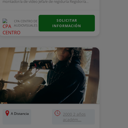
montador/a de vídeo Jefa/e de regiduría Regidor/a...
SOLICITAR
CPA CENTRO DE
AUDIOVISUALES
INFORMACIÓN
A Distancia
2000 2 años
académ...