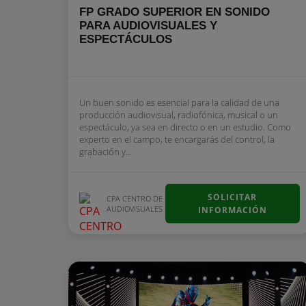
FP GRADO SUPERIOR EN SONIDO
PARA AUDIOVISUALES Y
ESPECTÁCULOS
Un buen sonido es esencial para la calidad de una
producción audiovisual, radiofónica, musical o un
espectáculo, ya sea en directo o en un estudio. Como
experto en el campo, te encargarás del control, la
grabación y...
SOLICITAR
CPA CENTRO DE
AUDIOVISUALES
INFORMACIÓN