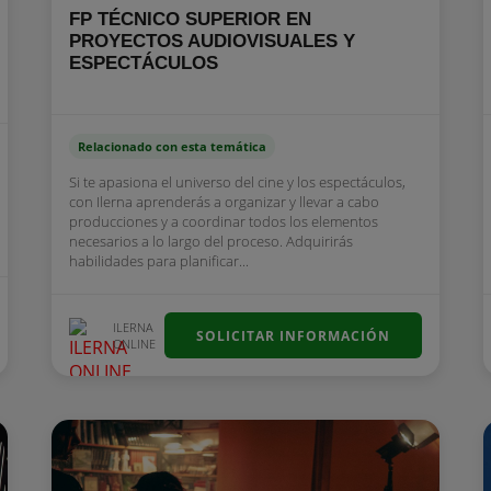
FP TÉCNICO SUPERIOR EN
PROYECTOS AUDIOVISUALES Y
ESPECTÁCULOS
Relacionado con esta temática
Si te apasiona el universo del cine y los espectáculos,
con Ilerna aprenderás a organizar y llevar a cabo
producciones y a coordinar todos los elementos
necesarios a lo largo del proceso. Adquirirás
habilidades para planificar...
ILERNA
SOLICITAR INFORMACIÓN
ONLINE