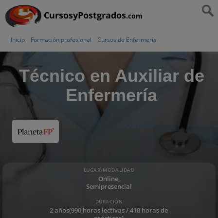
CursosyPostgrados
.com
Inicio
Formación profesional
Cursos de Enfermería
Técnico en Auxiliar de
Enfermería
PLANETA FP
LUGAR/MODALIDAD
Online,
Semipresencial
DURACIÓN
2 años(990 horas lectivas / 410 horas de
prácticas)