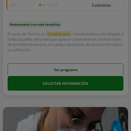
1.3
3 opiniones
Relacionado con esta temática
El curso de Técnico en
Tanatopraxia
y Tanatoestética está dirigido a
todas aquellas personas que quieran convertirse en profesionales
de la estética funeraria, un campo necesitado de técnicos formados
y cualificados....
Ver programa
SOLICITAR INFORMACIÓN