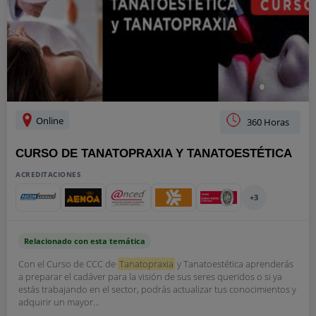
Online
360 Horas
CURSO DE TANATOPRAXIA Y TANATOESTÉTICA
ACREDITACIONES
+3
Relacionado con esta temática
Con el Curso de CCC de
Tanatopraxia
y Tanatoestética aprenderás
a preparar el cadáver para la visión de sus seres queridos o si ya
estás trabajando en el sector, podrás actualizar tus conocimientos y
adquirir un mayor...