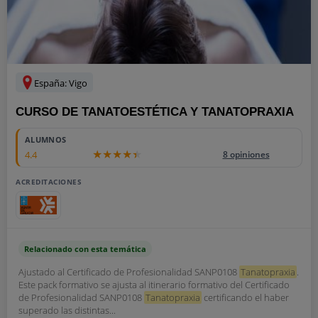
España: Vigo
CURSO DE TANATOESTÉTICA Y TANATOPRAXIA
ALUMNOS
4.4
8 opiniones
ACREDITACIONES
Relacionado con esta temática
Ajustado al Certificado de Profesionalidad SANP0108
Tanatopraxia
.
Este pack formativo se ajusta al itinerario formativo del Certificado
de Profesionalidad SANP0108
Tanatopraxia
certificando el haber
superado las distintas...