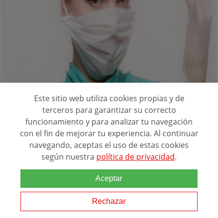
A Distancia
250 horas
Este sitio web utiliza cookies propias y de
terceros para garantizar su correcto
TANATOESTÉTICA Y TANATOPRAXIA
funcionamiento y para analizar tu navegación
con el fin de mejorar tu experiencia. Al continuar
navegando, aceptas el uso de estas cookies
Relacionado con esta temática
según nuestra
política de privacidad
.
Cursando esta formación te capacitarás en los fundamentos
Aceptar
teórico-prácticos necesarios para trabajar en Tanatoestética y
Tanatopraxia
. Profundizarás en legislación alrededor de la higiene,
desinfección, prevención...
Rechazar