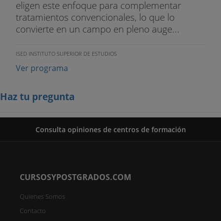
eligen este enfoque para complementar
tratamientos convencionales, lo que lo
convierte en un campo en pleno auge...
ISED INSTITUTO SUPERIOR DE ESTUDIOS
Ver programa
Haz tu pregunta
Consulta opiniones de centros de formación
CURSOSYPOSTGRADOS.COM
Quienes Somos
Contacto