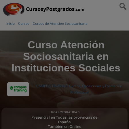
CursosyPostgrados
.com
Inicio
Cursos
Cursos de Atención Sociosanitaria
Curso Atención
Sociosanitaria en
Instituciones Sociales
CAMPUS TRAINING: Cursos, Oposiciones y Formación
Profesional
LUGAR/MODALIDAD
Presencial en Todas las provincias de
España
También en Online