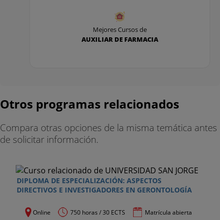
instituciones.
- Acompañamiento de los usuarios.
Mejores Cursos de
AUXILIAR DE FARMACIA
- Mantenimiento y entrenamiento de las funciones
cognitivas en situaciones cotidianas de la
institución.
- Mantenimiento y entrenamiento de hábitos de
Otros programas relacionados
autonomía personal en situaciones cotidianas de
la institución.
Compara otras opciones de la misma temática antes
- Mejora del proceso de comunicación con el
de solicitar información.
usuario.
- Utilización de técnicas de comunicación
DIPLOMA DE ESPECIALIZACIÓN: ASPECTOS
alternativa y aumentativa.
DIRECTIVOS E INVESTIGADORES EN GERONTOLOGÍA
Docentes del curso de atención sociosanitaria
Online
750 horas / 30 ECTS
Matrícula abierta