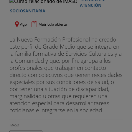
Grado Superior en Educación Infantil y en el Grado
ATENCIÓN
en Pedagogía por la UNED. Posee un título de
SOCIOSANITARIA
Técnico en Violencia de Género y tiene formación
en Mediación Familiar, Civil y Comunitaria de la
Vigo
Matrícula abierta
UNED, así como el título de Perito Judicial otorgado
por COPYPCV.
La Nueva Formación Profesional ha creado
este perfil de Grado Medio que se integra en
¡Empieza tu carrera con prácticas en empresas
la familia formativa de Servicios Culturales y a
líder !
la Comunidad y que, por fin, agrupa a los
profesionales que trabajan en contacto
Dirige tu futuro profesional por buen camino
directo con colectivos que tienen necesidades
realizando entre 60 y 300 horas de prácticas en
especiales por sus condiciones de salud, o
empresas de primer nivel en el ámbito sanitario.
por tener una situación de discapacidad,
Mejora tu CV con Campus Training y encuentra
marginalidad u otras que requieren una
nuevas oportunidades para desarrollar tu carrera.
atención especial para desarrollar tareas
cotidianas e integrarse en la sociedad...
IMASD