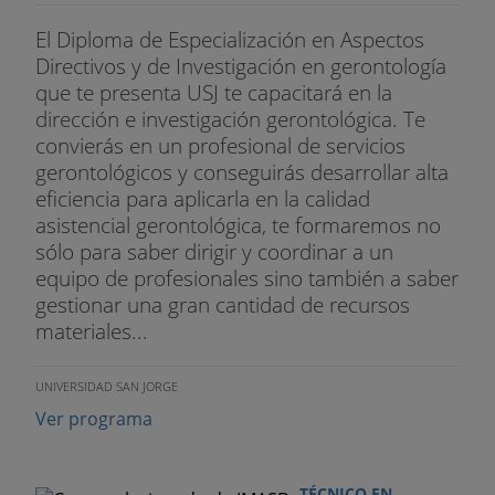
Leyre Valdes
El Diploma de Especialización en Aspectos
- Ha trabajado en diversas entidades públicas y
Directivos y de Investigación en gerontología
privadas en sectores sanitarios y sociales. Estudió
que te presenta USJ te capacitará en la
el CFGM de Atención Sociosanitaria y la prueba de
dirección e investigación gerontológica. Te
acceso al Ciclo Formativo de Grado Superior de
convierás en un profesional de servicios
Técnica de Promoción de Igualdad de Género
gerontológicos y conseguirás desarrollar alta
entre Mujeres y Hombres. Actualmente, está
eficiencia para aplicarla en la calidad
finalizando el Grado de Educación Social por la
asistencial gerontológica, te formaremos no
UNIR. Acumula más de 3.000 horas de formación
sólo para saber dirigir y coordinar a un
complementaria en áreas multidisciplinarias como
equipo de profesionales sino también a saber
igualdad y sanidad.
gestionar una gran cantidad de recursos
materiales...
Maria Jose Pozo
UNIVERSIDAD SAN JORGE
- Ha trabajado como Monitora de Ocio y Tiempo
Ver programa
Libre, como Técnico Superior en Educación Infantil
y tutora en el Proyecto Mentoría de la Conselleria
Valenciana. Es graduada en el Ciclo Formativo de
TÉCNICO EN