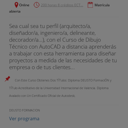
Online
200 horas 8 créditos ECT...
Matrícula
- Insertar bloques
abierta
- Guardar un bloque
Sea cual sea tu perfil (arquitecto/a,
diseñador/a, ingeniero/a, delineante,
- Edición de bloques in-situ
decorador/a…), con el Curso de Dibujo
- Bloques y capas, consideraciones.
Técnico con AutoCAD a distancia aprenderás
a trabajar con esta herramienta para diseñar
proyectos a medida de las necesidades de tu
empresa o de tus clientes...
7: Referencias externas
Con Este Curso Obtienes Dos TÍTulos: Diploma DEUSTO FormaciÓN y
TÍTulo Acreditativo de la Universidad Internacional de Valencia. Diploma
- Inserción de referencias
Avalado con Un Certificado Oficial de Autodesk,
- Edición de referencias externas
DEUSTO FORMACION
Ver programa
- Administración de referencias externas