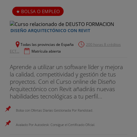
BOLSA O EMPLEO
8: Design Center
DISEÑO ARQUITECTÓNICO CON REVIT
- Uso de Design Center
Todas las provincias de España
200 horas 8 créditos
ECT...
Matrícula abierta
- Ayudas al dibujo. Limpi
Aprende a utilizar un software líder y mejora
la calidad, competitividad y gestión de tus
proyectos. Con el Curso online de Diseño
Arquitectónico con Revit añadirás nuevas
habilidades tecnológicas a tu perfil...
Bolsa con Ofertas Diarias Gestionada Por Randstad.
Avalado Por Autodesk: Consigue el Certificado Oficial.