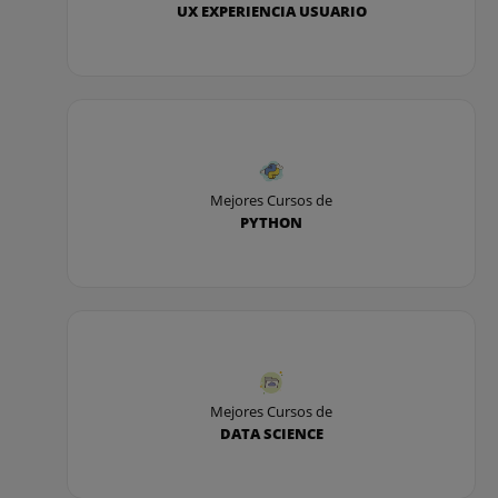
UX EXPERIENCIA USUARIO
3: Sombreado
- Comando Sombrado
- Patrones de sombreado
Mejores Cursos de
- Área de sombreado
PYTHON
- Heredar propiedades
- Sombreado asociativo
- Opciones adicionales
Mejores Cursos de
DATA SCIENCE
4: Ventana de propiedades