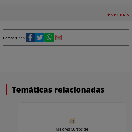
- Desfase
+ ver más
- Simetría
- Matriz
Compartir en:
- Empalme
- Chaflán
- Partir
- Descomponer
Temáticas relacionadas
2: Pinzamientos
Mejores Cursos de