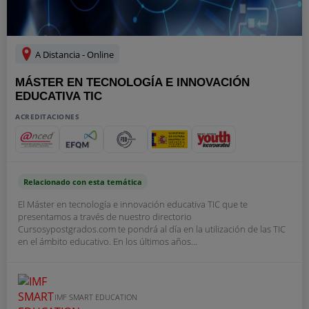
A Distancia - Online
MÁSTER EN TECNOLOGÍA E INNOVACIÓN
EDUCATIVA TIC
ACREDITACIONES
Relacionado con esta temática
El Máster en tecnología e innovación educativa TIC que te
presentamos a través de nuestro directorio
Cursosypostgrados.com te pondrá al día en la utilización de las TIC
en el ámbito educativo. En los últimos años...
IMF SMART EDUCATION