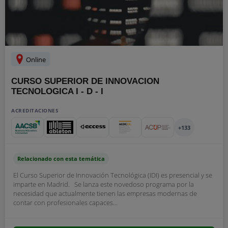
Online
CURSO SUPERIOR DE INNOVACION
TECNOLOGICA I - D - I
ACREDITACIONES
+133
Relacionado con esta temática
El Curso Superior de Innovación Tecnológica (IDI) es presencial y se
imparte en Madrid. Se lanza este novedoso programa por la
necesidad que actualmente tienen las empresas modernas de
contar con profesionales capaces...