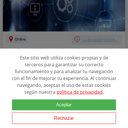
Online
La duración total d...
MÁSTER EN GESTIÓN DE TECNOLOGÍAS DE
Este sitio web utiliza cookies propias y de
INFORMACIÓN Y COMUNICACIÓN
SEMIPRESENCIAL
terceros para garantizar su correcto
funcionamiento y para analizar tu navegación
con el fin de mejorar tu experiencia. Al continuar
Relacionado con esta temática
navegando, aceptas el uso de estas cookies
Esarial y tecnológica PERFIL Alumnos internacionales que sean
según nuestra
política de privacidad
.
directivos y profesionales de empresa así como postgraduados
universitarios, que deseen adquirir, potenciar o poner en práctica
Aceptar
sus conocimientos prácticos...
Rechazar
Ver programa