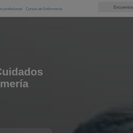
n profesional
Cursos de Enfermería
Cuidados
rmería
ELLA