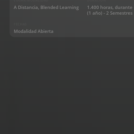
LUGAR/MODALIDAD
DURACIÓN
A Distancia, Blended Learning
1.400 horas, durante
(1 año) - 2 Semestres
FECHAS
Modalidad Abierta