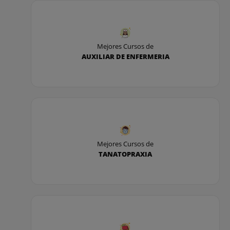
Salud mental
Cuidado de las personas mayores
Mejores Cursos de
AUXILIAR DE ENFERMERIA
Secreto profesional.Responsabilidad y moral
profesional
Mejores Cursos de
TANATOPRAXIA