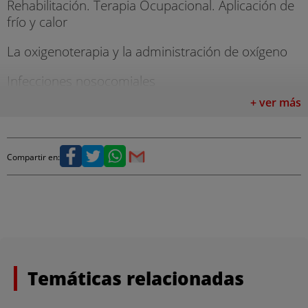
Rehabilitación. Terapia Ocupacional. Aplicación de
frío y calor
La oxigenoterapia y la administración de oxígeno
Infecciones nosocomiales
+ ver más
Desinfectantes y antisépticos
Esterilización. Concepto y métodos
Compartir en:
El paciente terminal
Ulceras por presion
Urgencias y emergencias
Atención del auxiliar de enfermería a pacientes
Temáticas relacionadas
afectos de toxicomanías
Cuidados de salud en la mujer gestante