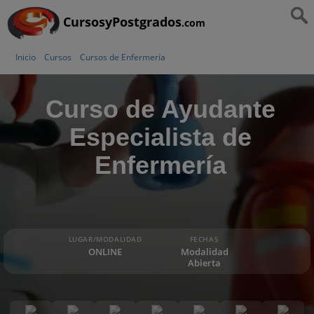
CursosyPostgrados
.com
Inicio
Cursos
Cursos de Enfermería
Curso de Ayudante
Especialista de
Enfermería
LUGAR/MODALIDAD
FECHAS
ONLINE
Modalidad
Abierta