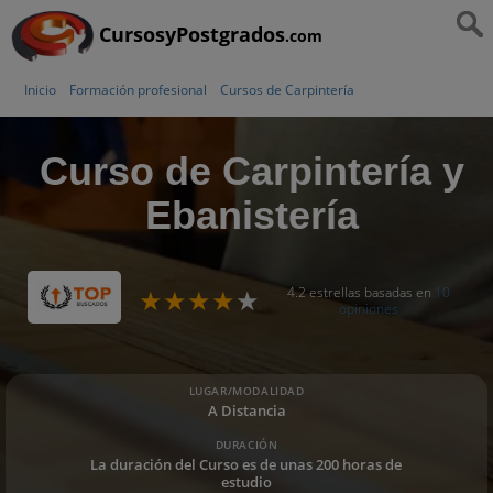
CursosyPostgrados
.com
Inicio
Formación profesional
Cursos de Carpintería
Curso de Carpintería y
Ebanistería
4.2 estrellas basadas en
10
opiniones
LUGAR/MODALIDAD
A Distancia
DURACIÓN
La duración del Curso es de unas 200 horas de
estudio