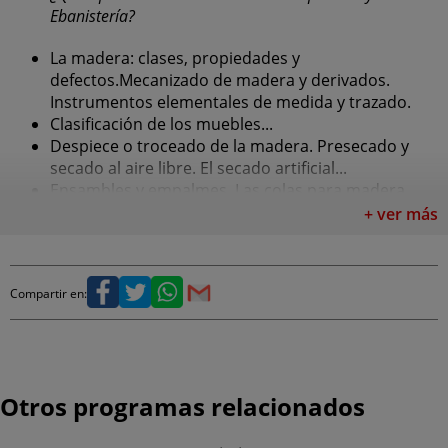
Ebanistería?
La madera: clases, propiedades y
defectos.Mecanizado de madera y derivados.
Instrumentos elementales de medida y trazado.
Clasificación de los muebles...
Despiece o troceado de la madera. Presecado y
secado al aire libre. El secado artificial...
Ensambles y empalmes. Las colas para madera...
Acabado de la madera. Operaciones de barnizado y
+ ver más
principales barnices utilizados...
Arcos y molduras. Marcos. Puertas. Ventanas de
madera...
Compartir en:
La automatización en la industria de la madera y
del mueble...
Es obligado destacar que
la ebanistería también
se dedica a trabajar la madera
como la
Otros programas relacionados
carpintería aunque su trabajo está mayormente
orientado a aportarles a través de las tallas, la