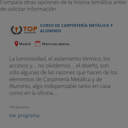
Compara otras opciones de la misma temática antes
marquetería, y otros recursos, un valor decorativo
de solicitar información.
a la pieza de madera en cuestión, una mesa, una
silla, un aparador, entre otros.
CURSO DE CARPINTERÍA METÁLICA Y
De todas maneras, en muchas carpinterías se
ALUMINIO
realizan trabajos de ebanistería y hay carpinteros
que son auténticos artistas ebanistas.
Madrid
Matrícula abierta
Con un tutor personal
La luminosidad, el aislamiento térmico, los
accesos y... no olvidemos... el diseño, son
Durante todo el tiempo que dure el
Curso a
sólo algunas de las razones que hacen de los
Distancia de Carpintería y Ebanistería
, cuentas con
elementos de Carpintería Metálica y de
el apoyo de un equipo pedagógico dirigido por
Aluminio, algo indispensable tanto en casa
Pedro Espada Rey, Especialista en Ebanistería y
como en la oficina...
Carpintería. También dispones de un sitio en
Internet para relacionarte con el Centro y con tus
TOP Buscados
compañeros.
Ver programa