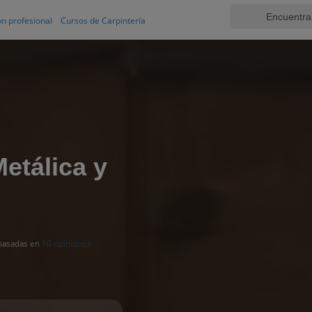
n profesional
Cursos de Carpintería
etálica y
 basadas en
10 opiniones