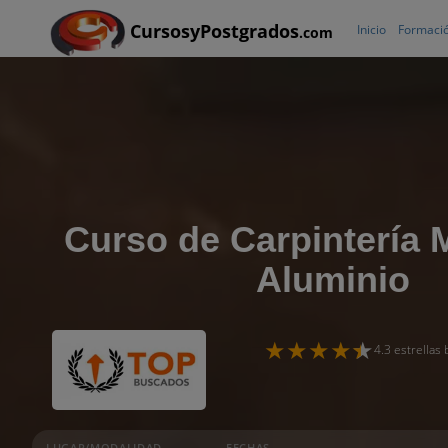
CursosyPostgrados
Inicio
Formació
.com
Curso de Carpintería M
Aluminio
4.3 estrellas
LUGAR/MODALIDAD
FECHAS