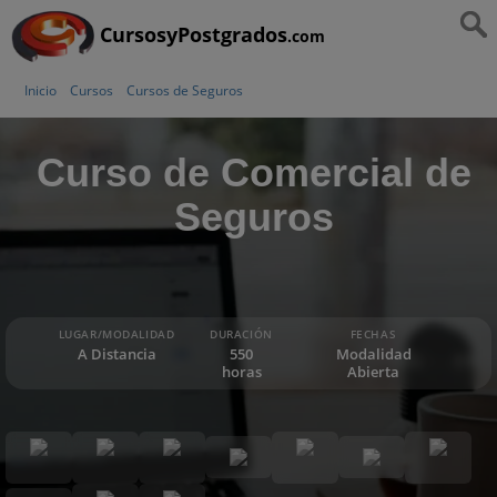
CursosyPostgrados
.com
Inicio
Cursos
Cursos de Seguros
Curso de Comercial de
Seguros
LUGAR/MODALIDAD
DURACIÓN
FECHAS
A Distancia
550
Modalidad
horas
Abierta