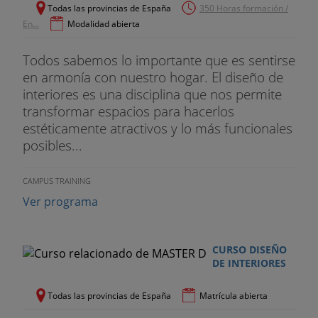
Todas las provincias de España
350 Horas formación /
Cursos Incluidos a coste Cero
En...
Modalidad abierta
Con el objetivo de ofrecerte una formación integral
Todos sabemos lo importante que es sentirse
como Escaparatista y facilitar tu entrada en el
en armonía con nuestro hogar. El diseño de
mundo laboral, podrás realizar a coste Cero los
interiores es una disciplina que nos permite
siguientes cursos:
transformar espacios para hacerlos
estéticamente atractivos y lo más funcionales
1. Taller de técnicas de estudio
posibles...
2. Curso de técnicas de representación.
CAMPUS TRAINING
3. Curso de búsqueda de empleo activa.
Ver programa
CURSO DISEÑO
DE INTERIORES
Todas las provincias de España
Matrícula abierta