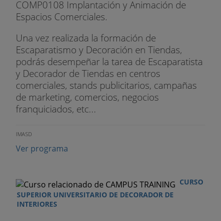
- Niveles de visualización del producto
COMP0108 Implantación y Animación de
Espacios Comerciales.
- Elementos gráficos
Una vez realizada la formación de
- Técnicas de colocación
Escaparatismo y Decoración en Tiendas,
podrás desempeñar la tarea de Escaparatista
- Gestión estratégica de colocación del lineal
y Decorador de Tiendas en centros
comerciales, stands publicitarios, campañas
9. PLV O Publicidad en el punto de venta
de marketing, comercios, negocios
franquiciados, etc...
- Tipos de soportes
- Ubicación
IMASD
Ver programa
10. Promociones
- Concepto de promoción
CURSO
- Pasos para crear una promoción
SUPERIOR UNIVERSITARIO DE DECORADOR DE
INTERIORES
- Ubicación de la promoción en el punto de venta