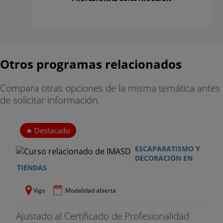
6. Mobiliario para locales comerciales
- Características del mobiliario
- Tipos
Otros programas relacionados
- Materiales
Compara otras opciones de la misma temática antes
- Proveedores
de solicitar información.
7. La implantación de las secciones
Destacado
- Concepto de surtido
ESCAPARATISMO Y
DECORACIÓN EN
- Características
TIENDAS
- Creación de secciones y plano de distribución
Vigo
Modalidad abierta
8. El lineal
Ajustado al Certificado de Profesionalidad