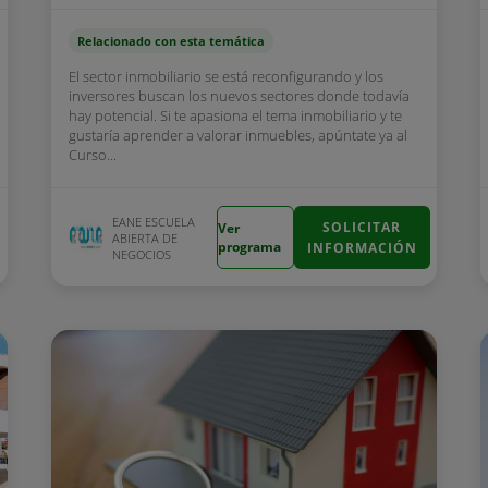
Relacionado con esta temática
El sector inmobiliario se está reconfigurando y los
inversores buscan los nuevos sectores donde todavía
hay potencial. Si te apasiona el tema inmobiliario y te
gustaría aprender a valorar inmuebles, apúntate ya al
Curso...
EANE ESCUELA
SOLICITAR
Ver
ABIERTA DE
programa
INFORMACIÓN
NEGOCIOS