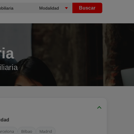
Buscar
ia
liaria
udad
arcelona
Bilbao
Madrid