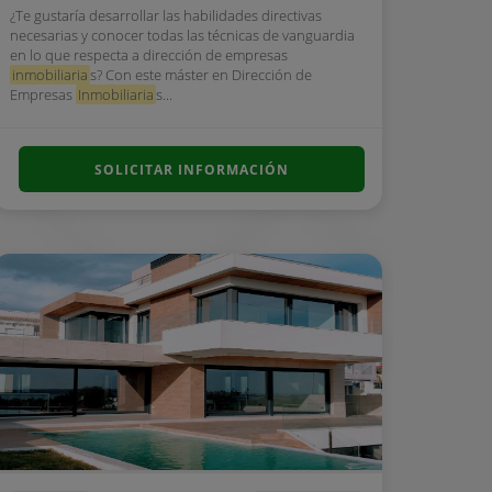
¿Te gustaría desarrollar las habilidades directivas
necesarias y conocer todas las técnicas de vanguardia
en lo que respecta a dirección de empresas
inmobiliaria
s? Con este máster en Dirección de
Empresas
Inmobiliaria
s...
SOLICITAR INFORMACIÓN