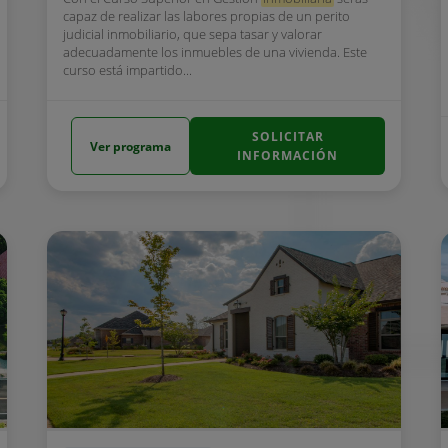
capaz de realizar las labores propias de un perito
judicial inmobiliario, que sepa tasar y valorar
adecuadamente los inmuebles de una vivienda. Este
curso está impartido...
SOLICITAR
Ver programa
INFORMACIÓN