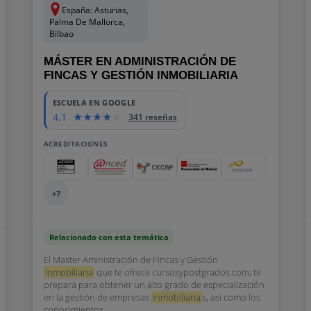
España: Asturias,
Palma De Mallorca,
Bilbao
MÁSTER EN ADMINISTRACIÓN DE
FINCAS Y GESTIÓN INMOBILIARIA
ESCUELA EN GOOGLE
4.1
341 reseñas
ACREDITACIONES
+7
Relacionado con esta temática
El Master Aministración de Fincas y Gestión
Inmobiliaria
que te ofrece cursosypostgrados.com, te
prepara para obtener un alto grado de especialización
en la gestión de empresas
inmobiliaria
s, así como los
conocimientos...