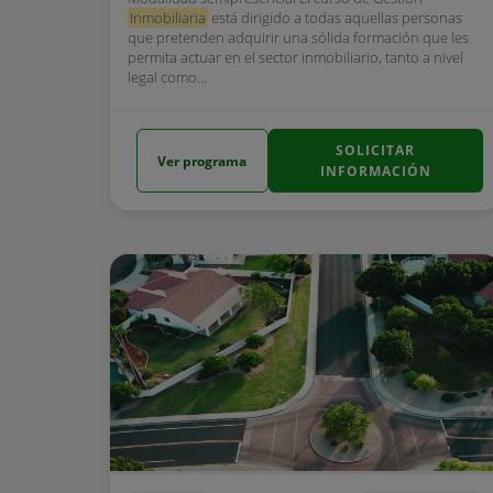
Inmobiliaria
está dirigido a todas aquellas personas
que pretenden adquirir una sólida formación que les
permita actuar en el sector inmobiliario, tanto a nivel
legal como...
SOLICITAR
Ver programa
INFORMACIÓN