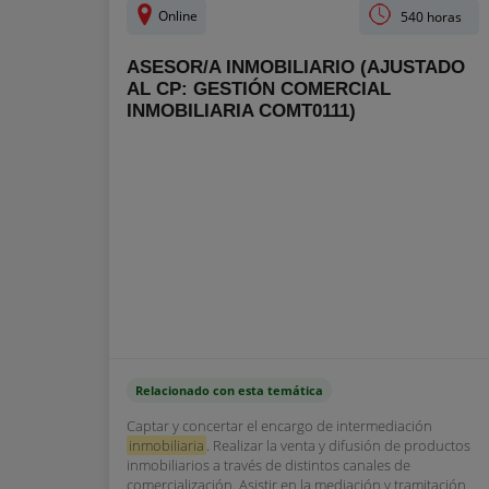
Online
540 horas
ASESOR/A INMOBILIARIO (AJUSTADO
AL CP: GESTIÓN COMERCIAL
INMOBILIARIA COMT0111)
Relacionado con esta temática
Captar y concertar el encargo de intermediación
inmobiliaria
. Realizar la venta y difusión de productos
inmobiliarios a través de distintos canales de
comercialización. Asistir en la mediación y tramitación