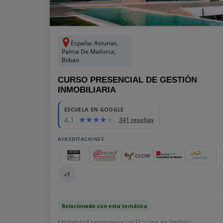
España: Asturias,
Palma De Mallorca,
Bilbao
CURSO PRESENCIAL DE GESTIÓN
INMOBILIARIA
ESCUELA EN GOOGLE
4.1
341 reseñas
ACREDITACIONES
+7
Relacionado con esta temática
Modalidad semipresencial El curso de Gestión