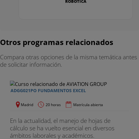
ROBÓTICA
10. Impresión
Configurar Página
Impresión de Libros
Otros programas relacionados
DOCENCIA DEL CURSO
Compara otras opciones de la misma temática antes
El curso Excel 2016 Básico cuenta con un equipo
de solicitar información.
docente formado por expertos en la materia.
A cada alumno se le asignan dos tutores:
ADGG021PO FUNDAMENTOS EXCEL
Tutor de seguimiento y apoyo: Realiza el
seguimiento de tu avance, te apoya en todo
Madrid
20 horas
Matrícula abierta
momento.
En la actualidad, el manejo de hojas de
Tutor académico experto: resuelve tus dudas,
cálculo se ha vuelto esencial en diversos
corrige tus tareas y exámenes
ámbitos laborales y académicos.